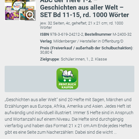
ABC der Tiere 1-2 –
Geschichten aus aller Welt –
SET Bd 11-15, rd. 1000 Wörter
jew. 32 Seiten, 4c, geheftet; 21 x 21 cm; rd. 1000
Wörter
ISBN
978-3-619-24212-2,
Bestellnummer
M-2400-32
Verlag
: Mildenberger / Hersteller in Offenburg/D
Preis (Freiverkauf / außerhalb der Schulbuchaktion)
:
30,80 €
Zielgruppe
: Schüler:innen, 1., 2. Klasse
„Geschichten aus aller Welt“ sind 20 Hefte mit Sagen, Märchen und
Erzählungen aus Europa, Afrika, Amerika und Asien. Jedes Heft ist
aufwändig und individuell illustriert. Immer 5 Hefte sind in Anspruch
und Wortanzahl auf einem Niveau. Die Hefte sind durchgängig
vierfarbig und haben das Format 21 x 21 cm.Am Ende jedes Heftes
gibt es eine Seite zum Nacherzählen: Dabei sind die wicht ...