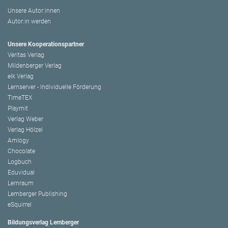
Unsere Autor:innen
Autor:in werden
Unsere Kooperationspartner
Veritas Verlag
Mildenberger Verlag
elk Verlag
Lernserver - Individuelle Förderung
TimeTEX
Playmit
Verlag Weber
Verlag Hölzel
Amlogy
Chocolate
Logbuch
Eduvidual
Lernraum
Lemberger Publishing
eSquirrel
Bildungsverlag Lemberger