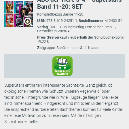
Band 11-20: SET
Komplettbezug Bände 11-20
ISBN
978-3-619-24251-1,
Bestellnummer
M-2402-51
Verlag
: BVL – Bildungsverlag Lemberger GmbH /
Hersteller in Wien/A
Preis (Freiverkauf / außerhalb der Schulbuchaktion)
:
79,00 €
Zielgruppe
: Schüler:innen, 3., 4. Klasse
SuperStars enthalten interessante Sachtexte. Ganz gleich, ob
ökologische Themen wie “Schützt unseren Regenwald“ oder
technische Hintergründe wie in “Wie Flugzeuge fliegen“: Die Texte
sind immer spannend, kindgerecht und mit tollen Bildern ergänzt.
Die ansprechend aufbereiteten Sachthemen können für viele Kinder
eine neue Motivation zum Lesen sein. Mit dem farbigen
Silbentrenner helfe ...