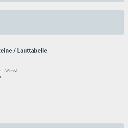
eine / Lauttabelle
r in Wien/A
 €