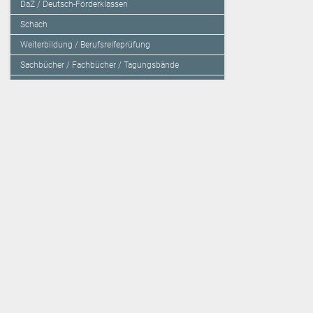
DaZ / Deutsch-Förderklassen
Schach
Weiterbildung / Berufsreifeprüfung
Sachbücher / Fachbücher / Tagungsbände
Herzensbildung / Resilienz / Traumapädagogik
Programmieren mit Kids
Deutschland – Grundschule
Deutschland – Gymnasium
Über den Verlag
Unsere Kooperati
Impressum, AGB und Lieferbestimmungen
Veritas Verlag
Kontakt
Mildenberger Verl
Kundenberatung (E-Mail)
elk Verlag
Auslieferung (Direktbestellung für den Buchhandel)
Lernserver - Indiv
Datenschutzerklärung
TimeTEX
Playmit
Lemberger Blog
Verlag Weber
BVL auf Facebook
Verlag Hölzel