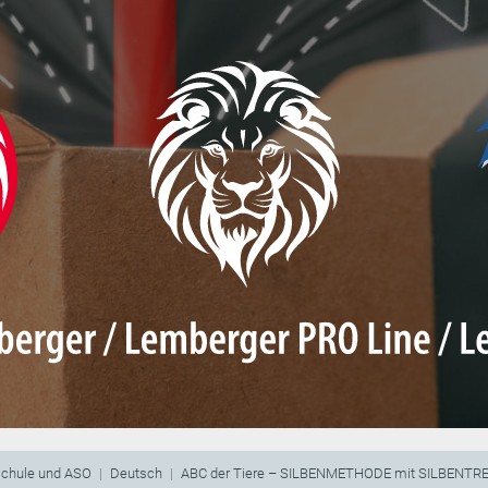
schule und ASO
Deutsch
ABC der Tiere – SILBENMETHODE mit SILBENT