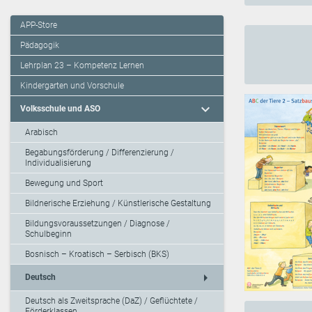
APP-Store
Pädagogik
Lehrplan 23 – Kompetenz Lernen
Kindergarten und Vorschule
expand_more
Volksschule und ASO
Arabisch
Begabungsförderung / Differenzierung /
Individualisierung
Bewegung und Sport
Bildnerische Erziehung / Künstlerische Gestaltung
Bildungsvoraussetzungen / Diagnose /
Schulbeginn
Bosnisch – Kroatisch – Serbisch (BKS)
arrow_right
Deutsch
Deutsch als Zweitsprache (DaZ) / Geflüchtete /
Förderklassen