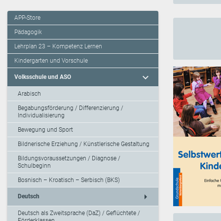
APP-Store
Pädagogik
Lehrplan 23 – Kompetenz Lernen
Kindergarten und Vorschule
expand_more
Volksschule und ASO
Arabisch
Begabungsförderung / Differenzierung /
Individualisierung
Bewegung und Sport
Bildnerische Erziehung / Künstlerische Gestaltung
Bildungsvoraussetzungen / Diagnose /
Schulbeginn
Bosnisch – Kroatisch – Serbisch (BKS)
arrow_right
Deutsch
Deutsch als Zweitsprache (DaZ) / Geflüchtete /
Förderklassen