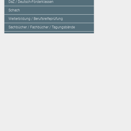
DaZ / Deutsch-Förderklassen
Schach
Weiterbildung / Berufsreifeprüfung
Sachbücher / Fachbücher / Tagungsbände
Herzensbildung / Resilienz / Traumapädagogik
Programmieren mit Kids
Deutschland – Grundschule
Deutschland – Gymnasium
Über den Verlag
Unsere Kooperati
Impressum, AGB und Lieferbestimmungen
Veritas Verlag
Kontakt
Mildenberger Verl
Kundenberatung (E-Mail)
elk Verlag
Auslieferung (Direktbestellung für den Buchhandel)
Lernserver - Indiv
Datenschutzerklärung
TimeTEX
Playmit
Lemberger Blog
Verlag Weber
BVL auf Facebook
Verlag Hölzel