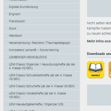
Digitale Grundbildung
Englisch
Französisch
Nicht selten le
kämpfen haben. 
Glück
zu neuen schlech
Hebräisch
Mehr Infos anz
Herzensbildung I Resilienz I Traumapädagogik
Kompetenz Lernen® – future training
Downloads und
LEMBERGER MEMO-BLÖCKE
LEMI Classic Organizer / Hausübungshefte (ab der
4. Klasse VS/SEK)
LEMI Classic Schularbeitshefte (ab der 4. Klasse
VS/SEK)
LEMI Classic Schulhefte (ab der 4. Klasse VS/SEK)
LEMI Classic Vokabelhefte (ab der 4. Klasse
VS/SEK)
LEMI Hausaufgabenhefte / Organizer (VS)