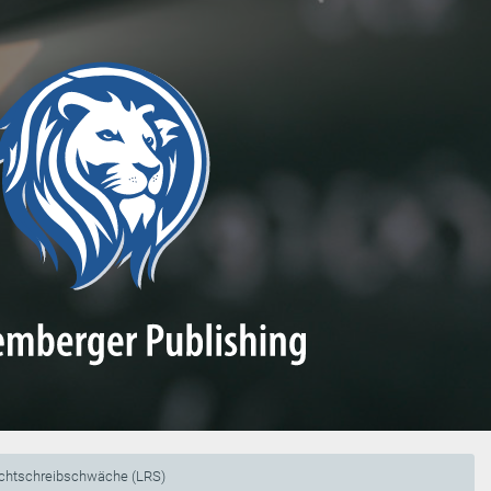
chtschreibschwäche (LRS)