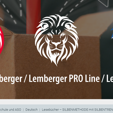
schule und ASO
Deutsch
Lesebücher – SILBENMETHODE mit SILBENTRE