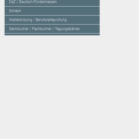
DaZ / Deutsch-Förderklassen
Schach
Weiterbildung / Berufsreifeprüfung
Sachbücher / Fachbücher / Tagungsbände
Herzensbildung / Resilienz / Traumapädagogik
Programmieren mit Kids
Deutschland – Grundschule
Deutschland – Gymnasium
Über den Verlag
Unsere Kooperati
Impressum, AGB und Lieferbestimmungen
Veritas Verlag
Kontakt
Mildenberger Verl
Kundenberatung (E-Mail)
elk Verlag
Auslieferung (Direktbestellung für den Buchhandel)
Lernserver - Indiv
Datenschutzerklärung
TimeTEX
Playmit
Lemberger Blog
Verlag Weber
BVL auf Facebook
Verlag Hölzel