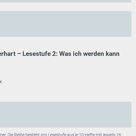
erhart – Lesestufe 2: Was ich werden kann
 €
er. Die Reihe besteht pro Lesestufe aus je 10 Hefte mit jeweils 16