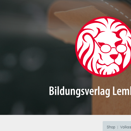
Shop
Volks