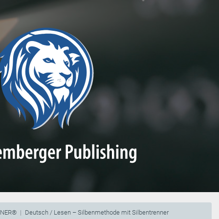
NNER®
Deutsch / Lesen – Silbenmethode mit Silbentrenner