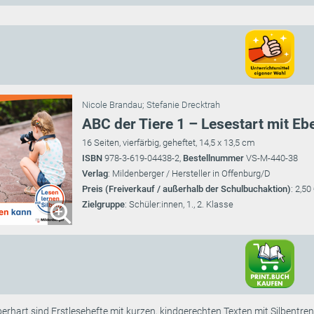
Nicole Brandau
;
Stefanie Drecktrah
ABC der Tiere 1 – Lesestart mit Eb
16 Seiten, vierfärbig, geheftet, 14,5 x 13,5 cm
ISBN
978-3-619-04438-2,
Bestellnummer
VS-M-440-38
Verlag
: Mildenberger / Hersteller in Offenburg/D
Preis (Freiverkauf / außerhalb der Schulbuchaktion)
: 2,50
Zielgruppe
: Schüler:innen, 1., 2. Klasse
erhart sind Erstlesehefte mit kurzen, kindgerechten Texten mit Silbentrenn