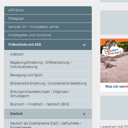
APP-Store
Pädagogik
Lehrplan 23 – Kompetenz Lernen
Kindergarten und Vorschule
expand_more
Volksschule und ASO
Arabisch
Begabungsförderung / Differenzierung /
Individualisierung
Bewegung und Sport
Bildnerische Erziehung / Künstlerische Gestaltung
Bildungsvoraussetzungen / Diagnose /
Schulbeginn
Bosnisch – Kroatisch – Serbisch (BKS)
arrow_right
Deutsch
Deutsch als Zweitsprache (DaZ) / Geflüchtete /
Lesestart mit Eb
Förderklassen