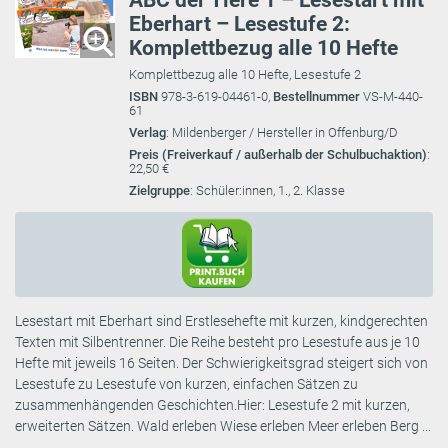
ABC der Tiere 1 – Lesestart mit
Eberhart – Lesestufe 2:
Komplettbezug alle 10 Hefte
Komplettbezug alle 10 Hefte, Lesestufe 2
ISBN
978-3-619-04461-0,
Bestellnummer
VS-M-440-
61
Verlag
: Mildenberger / Hersteller in Offenburg/D
Preis (Freiverkauf / außerhalb der Schulbuchaktion)
:
22,50 €
Zielgruppe
: Schüler:innen, 1., 2. Klasse
Lesestart mit Eberhart sind Erstlesehefte mit kurzen, kindgerechten
Texten mit Silbentrenner. Die Reihe besteht pro Lesestufe aus je 10
Hefte mit jeweils 16 Seiten. Der Schwierigkeitsgrad steigert sich von
Lesestufe zu Lesestufe von kurzen, einfachen Sätzen zu
zusammenhängenden Geschichten.Hier: Lesestufe 2 mit kurzen,
erweiterten Sätzen. Wald erleben Wiese erleben Meer erleben Berg ...