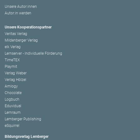
Unsere Autor:innen
Autor:in werden
Unsere Kooperationspartner
Veritas Verlag
Mildenberger Verlag
elk Verlag
Lernserver - Individuelle Förderung
TimeTEX
Playmit
Verlag Weber
Verlag Hölzel
Amlogy
Chocolate
Logbuch
Eduvidual
Lernraum
Lemberger Publishing
eSquirrel
Bildungsverlag Lemberger