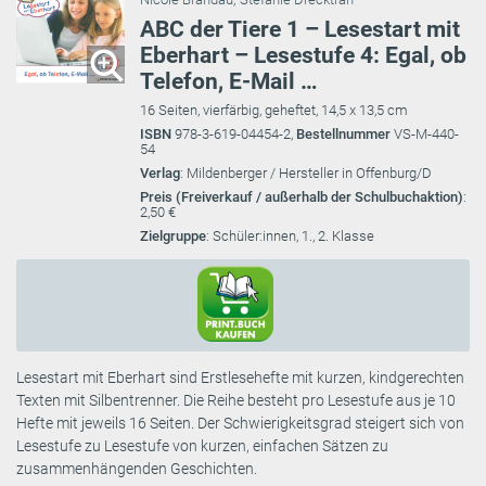
ABC der Tiere 1 – Lesestart mit
Eberhart – Lesestufe 4: Egal, ob
Telefon, E-Mail …
16 Seiten, vierfärbig, geheftet, 14,5 x 13,5 cm
ISBN
978-3-619-04454-2,
Bestellnummer
VS-M-440-
54
Verlag
: Mildenberger / Hersteller in Offenburg/D
Preis (Freiverkauf / außerhalb der Schulbuchaktion)
:
2,50 €
Zielgruppe
: Schüler:innen, 1., 2. Klasse
Lesestart mit Eberhart sind Erstlesehefte mit kurzen, kindgerechten
Texten mit Silbentrenner. Die Reihe besteht pro Lesestufe aus je 10
Hefte mit jeweils 16 Seiten. Der Schwierigkeitsgrad steigert sich von
Lesestufe zu Lesestufe von kurzen, einfachen Sätzen zu
zusammenhängenden Geschichten.