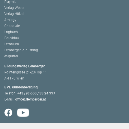
Playmit
Verlag Weber
Verlag Hölzel
Amlogy
Chocolate
Logbuch
Eduvidual
Lernraum
Lemberger Publishing
eSquirrel
Bildungsverlag Lemberger
Pointengasse 21-23/Top 11
A-1170 Wien
BVL Kundenberatung
Telefon:
+43 / (0)650 / 33 24 997
E-Mail:
office@lemberger.at