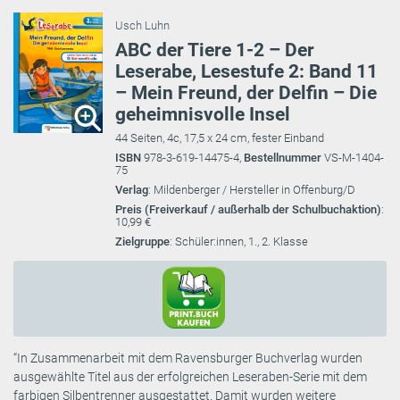
Usch Luhn
ABC der Tiere 1-2 – Der
Leserabe, Lesestufe 2: Band 11
– Mein Freund, der Delfin – Die
geheimnisvolle Insel
44 Seiten, 4c, 17,5 x 24 cm, fester Einband
ISBN
978-3-619-14475-4,
Bestellnummer
VS-M-1404-
75
Verlag
: Mildenberger / Hersteller in Offenburg/D
Preis (Freiverkauf / außerhalb der Schulbuchaktion)
:
10,99 €
Zielgruppe
: Schüler:innen, 1., 2. Klasse
“In Zusammenarbeit mit dem Ravensburger Buchverlag wurden
ausgewählte Titel aus der erfolgreichen Leseraben-Serie mit dem
farbigen Silbentrenner ausgestattet. Damit wurden weitere