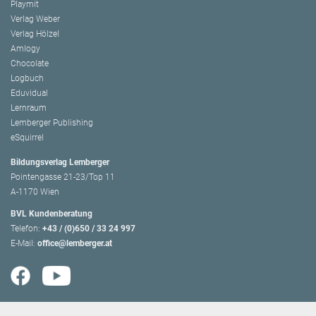
Playmit
Verlag Weber
Verlag Hölzel
Amlogy
Chocolate
Logbuch
Eduvidual
Lernraum
Lemberger Publishing
eSquirrel
Bildungsverlag Lemberger
Pointengasse 21-23/Top 11
A-1170 Wien
BVL Kundenberatung
Telefon:
+43 / (0)650 / 33 24 997
E-Mail:
office@lemberger.at