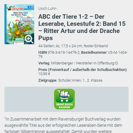
Usch Luhn
ABC der Tiere 1-2 – Der
Leserabe, Lesestufe 2: Band 15
– Ritter Artur und der Drache
Pups
44 Seiten, 4c, 17,5 x 24 cm, fester Einband
ISBN
978-3-619-14479-2,
Bestellnummer
VS-M-1404-
79
Verlag
: Mildenberger / Hersteller in Offenburg/D
Preis (Freiverkauf / außerhalb der Schulbuchaktion)
:
10,99 €
Zielgruppe
: Schüler:innen, 1., 2. Klasse
“In Zusammenarbeit mit dem Ravensburger Buchverlag wurden
ausgewählte Titel aus der erfolgreichen Leseraben-Serie mit dem
farbigen Silbentrenner ausgestattet. Damit wurden weitere