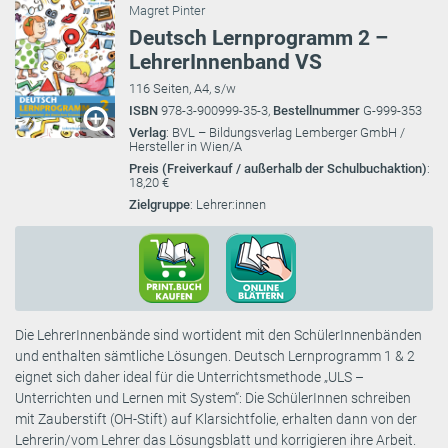
Magret Pinter
Deutsch Lernprogramm 2 –
LehrerInnenband VS
116 Seiten, A4, s/w
ISBN
978-3-900999-35-3,
Bestellnummer
G-999-353
Verlag
: BVL – Bildungsverlag Lemberger GmbH /
Hersteller in Wien/A
Preis (Freiverkauf / außerhalb der Schulbuchaktion)
:
18,20 €
Zielgruppe
: Lehrer:innen
Die LehrerInnenbände sind wortident mit den SchülerInnenbänden
und enthalten sämtliche Lösungen. Deutsch Lernprogramm 1 & 2
eignet sich daher ideal für die Unterrichtsmethode „ULS –
Unterrichten und Lernen mit System“: Die SchülerInnen schreiben
mit Zauberstift (OH-Stift) auf Klarsichtfolie, erhalten dann von der
Lehrerin/vom Lehrer das Lösungsblatt und korrigieren ihre Arbeit.