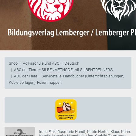
Shop
Volksschule und ASO
Deutsch
ABC der Tiere – SILBENMETHODE mit SILBENTRENNER®
ABC der Tiere – Serviceteile, Handbücher (Unterrichtsplanungen,
Kopiervorlagen), Folienmappen
Irene Fink
;
Rosmarie Handt
;
Katrin Herter
;
Klaus Kuhn
;
Kerstin Mrowka-Nienstedt
;
Mag. Gerhild Trummer
;