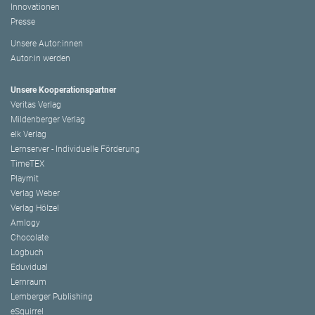
Innovationen
Presse
Unsere Autor:innen
Autor:in werden
Unsere Kooperationspartner
Veritas Verlag
Mildenberger Verlag
elk Verlag
Lernserver - Individuelle Förderung
TimeTEX
Playmit
Verlag Weber
Verlag Hölzel
Amlogy
Chocolate
Logbuch
Eduvidual
Lernraum
Lemberger Publishing
eSquirrel