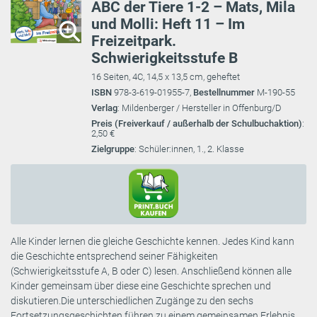
ABC der Tiere 1-2 – Mats, Mila
und Molli: Heft 11 – Im
Freizeitpark.
Schwierigkeitsstufe B
16 Seiten, 4C, 14,5 x 13,5 cm, geheftet
ISBN
978-3-619-01955-7,
Bestellnummer
M-190-55
Verlag
: Mildenberger / Hersteller in Offenburg/D
Preis (Freiverkauf / außerhalb der Schulbuchaktion)
:
2,50 €
Zielgruppe
: Schüler:innen, 1., 2. Klasse
Alle Kinder lernen die gleiche Geschichte kennen. Jedes Kind kann
die Geschichte entsprechend seiner Fähigkeiten
(Schwierigkeitsstufe A, B oder C) lesen. Anschließend können alle
Kinder gemeinsam über diese eine Geschichte sprechen und
diskutieren.Die unterschiedlichen Zugänge zu den sechs
Fortsetzungsgeschichten führen zu einem gemeinsamen Erlebnis.