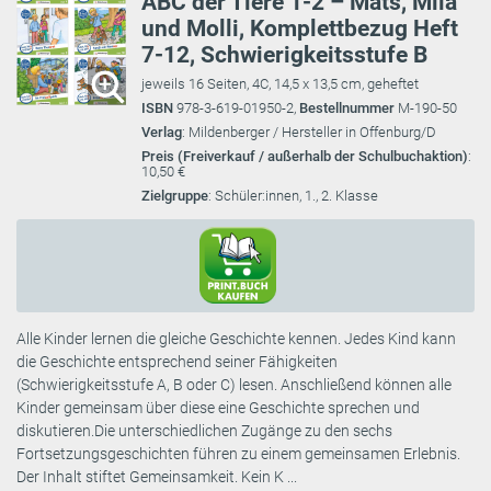
ABC der Tiere 1-2 – Mats, Mila
und Molli, Komplettbezug Heft
7-12, Schwierigkeitsstufe B
jeweils 16 Seiten, 4C, 14,5 x 13,5 cm, geheftet
ISBN
978-3-619-01950-2,
Bestellnummer
M-190-50
Verlag
: Mildenberger / Hersteller in Offenburg/D
Preis (Freiverkauf / außerhalb der Schulbuchaktion)
:
10,50 €
Zielgruppe
: Schüler:innen, 1., 2. Klasse
Alle Kinder lernen die gleiche Geschichte kennen. Jedes Kind kann
die Geschichte entsprechend seiner Fähigkeiten
(Schwierigkeitsstufe A, B oder C) lesen. Anschließend können alle
Kinder gemeinsam über diese eine Geschichte sprechen und
diskutieren.Die unterschiedlichen Zugänge zu den sechs
Fortsetzungsgeschichten führen zu einem gemeinsamen Erlebnis.
Der Inhalt stiftet Gemeinsamkeit. Kein K ...