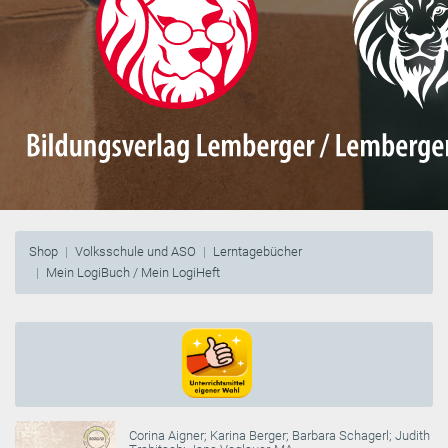
Shop
Volksschule und ASO
Lerntagebücher
Mein LogiBuch / Mein LogiHeft
Corina Aigner
;
Karina Berger
;
Barbara Schagerl
;
Judith