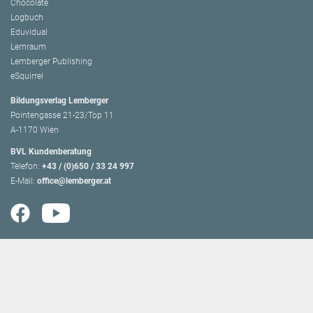
Chocolate
Logbuch
Eduvidual
Lernraum
Lemberger Publishing
eSquirrel
Bildungsverlag Lemberger
Pointengasse 21-23/Top 11
A-1170 Wien
BVL Kundenberatung
Telefon:
+43 / (0)650 / 33 24 997
E-Mail:
office@lemberger.at