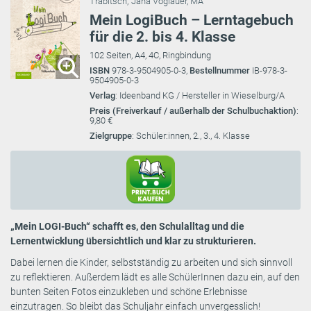
Trabitsch
;
Jana Voglauer, MA
Mein LogiBuch – Lerntagebuch
für die 2. bis 4. Klasse
102 Seiten, A4, 4C, Ringbindung
ISBN
978-3-9504905-0-3,
Bestellnummer
IB-978-3-
9504905-0-3
Verlag
: Ideenband KG / Hersteller in Wieselburg/A
Preis (Freiverkauf / außerhalb der Schulbuchaktion)
:
9,80 €
Zielgruppe
: Schüler:innen, 2., 3., 4. Klasse
„Mein LOGI-Buch“ schafft es, den Schulalltag und die
Lernentwicklung übersichtlich und klar zu strukturieren.
Dabei lernen die Kinder, selbstständig zu arbeiten und sich sinnvoll
zu reflektieren. Außerdem lädt es alle SchülerInnen dazu ein, auf den
bunten Seiten Fotos einzukleben und schöne Erlebnisse
einzutragen. So bleibt das Schuljahr einfach unvergesslich!