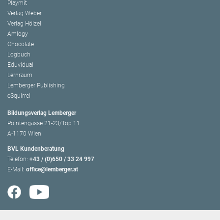
Playmit
Verlag Weber
Verlag Hölzel
Amlogy
Chocolate
Logbuch
Eduvidual
Lernraum
Lemberger Publishing
eSquirrel
Bildungsverlag Lemberger
Pointengasse 21-23/Top 11
A-1170 Wien
BVL Kundenberatung
Telefon:
+43 / (0)650 / 33 24 997
E-Mail:
office@lemberger.at