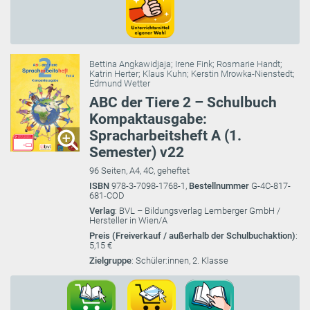
Bettina Angkawidjaja
;
Irene Fink
;
Rosmarie Handt
;
Katrin Herter
;
Klaus Kuhn
;
Kerstin Mrowka-Nienstedt
;
Edmund Wetter
ABC der Tiere 2 – Schulbuch
Kompaktausgabe:
Spracharbeitsheft A (1.
Semester) v22
96 Seiten, A4, 4C, geheftet
ISBN
978-3-7098-1768-1,
Bestellnummer
G-4C-817-
681-COD
Verlag
: BVL – Bildungsverlag Lemberger GmbH /
Hersteller in Wien/A
Preis (Freiverkauf / außerhalb der Schulbuchaktion)
:
5,15 €
Zielgruppe
: Schüler:innen, 2. Klasse