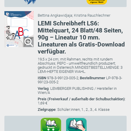
Bettina Angkawidjaja
;
Kristina Rauchlechner
LEMI Schreibheft LS6:
Mittelquart, 24 Blatt/48 Seiten,
90g – Lineatur 10 mm.
Lineaturen als Gratis-Download
verfügbar.
19,5 x 24 cm; mit Rahmen, rechts mit rundem
Abschluss; PEFC - umweltfreundlich produziert;
gedruckt in Österreich.MINDESTBESTELLMENGE: 3
LEMI-HEFTE EIGENER WAHL.
ISBN
978-3-99123-005-2,
Bestellnummer
LP-978-3-
99123-005-2
Verlag
: LEMBERGER PUBLISHING / Hersteller in
Wien/A
Preis (Freiverkauf / außerhalb der Schulbuchaktion)
:
1,69 €
Zielgruppe
: Schüler:innen, 1., 2., 3., 4. Klasse