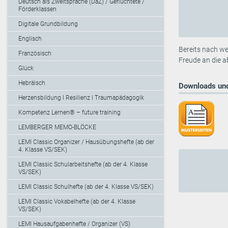
Deutsch als Zweitsprache (DaZ) / Geflüchtete /
Förderklassen
Digitale Grundbildung
Englisch
Bereits nach we
Französisch
Freude an die 
Glück
Hebräisch
Downloads und
Herzensbildung I Resilienz I Traumapädagogik
Kompetenz Lernen® – future training
LEMBERGER MEMO-BLÖCKE
LEMI Classic Organizer / Hausübungshefte (ab der
4. Klasse VS/SEK)
LEMI Classic Schularbeitshefte (ab der 4. Klasse
VS/SEK)
LEMI Classic Schulhefte (ab der 4. Klasse VS/SEK)
LEMI Classic Vokabelhefte (ab der 4. Klasse
VS/SEK)
LEMI Hausaufgabenhefte / Organizer (VS)