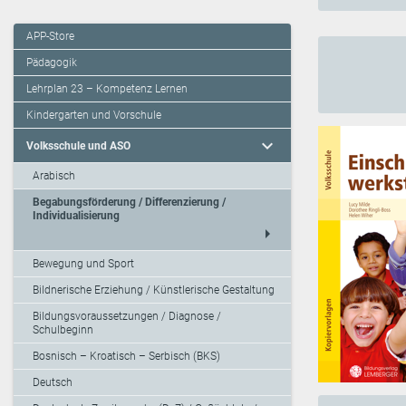
APP-Store
Pädagogik
Lehrplan 23 – Kompetenz Lernen
Kindergarten und Vorschule
expand_more
Volksschule und ASO
Arabisch
Begabungsförderung / Differenzierung /
Individualisierung
arrow_right
Bewegung und Sport
Bildnerische Erziehung / Künstlerische Gestaltung
Bildungsvoraussetzungen / Diagnose /
Schulbeginn
Bosnisch – Kroatisch – Serbisch (BKS)
Deutsch