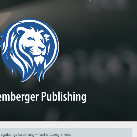
Begabungsförderung – fächerübergreifend