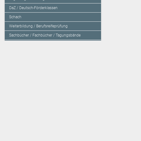
DaZ / Deutsch-Förderklassen
Schach
Weiterbildung / Berufsreifeprüfung
Sachbücher / Fachbücher / Tagungsbände
Herzensbildung / Resilienz / Traumapädagogik
Programmieren mit Kids
Deutschland – Grundschule
Deutschland – Gymnasium
Über den Verlag
Unsere Kooperati
Impressum, AGB und Lieferbestimmungen
Veritas Verlag
Kontakt
Mildenberger Verl
Kundenberatung (E-Mail)
elk Verlag
Auslieferung (Direktbestellung für den Buchhandel)
Lernserver - Indiv
Datenschutzerklärung
TimeTEX
Playmit
Lemberger Blog
Verlag Weber