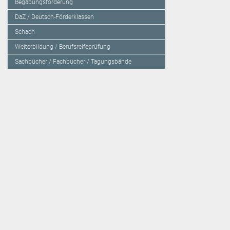
Begabungsförderung
DaZ / Deutsch-Förderklassen
Schach
Weiterbildung / Berufsreifeprüfung
Sachbücher / Fachbücher / Tagungsbände
Herzensbildung / Resilienz / Traumapädagogik
Programmieren mit Kids
Deutschland – Grundschule
Deutschland – Gymnasium
Über den Verlag
Unsere Kooperati
Impressum, AGB und Lieferbestimmungen
Veritas Verlag
Kontakt
Mildenberger Verl
Kundenberatung (E-Mail)
elk Verlag
Auslieferung (Direktbestellung für den Buchhandel)
Lernserver - Indiv
Datenschutzerklärung
TimeTEX
Playmit
Lemberger Blog