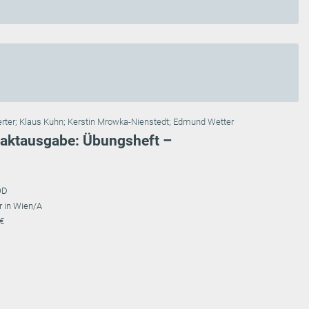
erter
;
Klaus Kuhn
;
Kerstin Mrowka-Nienstedt
;
Edmund Wetter
paktausgabe: Übungsheft –
OD
r in Wien/A
 €