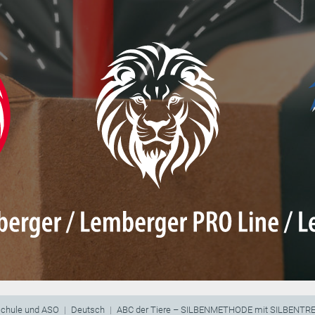
schule und ASO
Deutsch
ABC der Tiere – SILBENMETHODE mit SILBENT