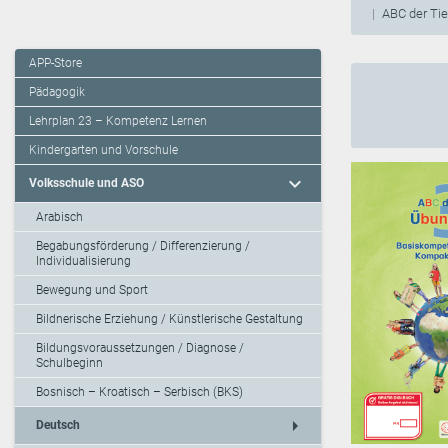
ABC der Ti
APP-Store
Pädagogik
Lehrplan 23 – Kompetenz Lernen
Kindergarten und Vorschule
expand_more
Volksschule und ASO
Arabisch
Begabungsförderung / Differenzierung /
Individualisierung
Bewegung und Sport
Bildnerische Erziehung / Künstlerische Gestaltung
Bildungsvoraussetzungen / Diagnose /
Schulbeginn
Bosnisch – Kroatisch – Serbisch (BKS)
arrow_right
Deutsch