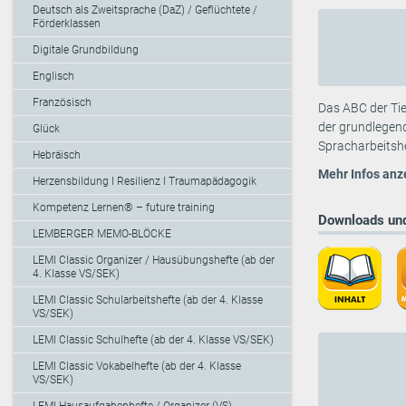
Deutsch als Zweitsprache (DaZ) / Geflüchtete /
Förderklassen
Digitale Grundbildung
Englisch
Französisch
Das ABC der Tie
der grundlegend
Glück
Spracharbeitshef
Hebräisch
Mehr Infos anz
Herzensbildung I Resilienz I Traumapädagogik
Kompetenz Lernen® – future training
Downloads und
LEMBERGER MEMO-BLÖCKE
LEMI Classic Organizer / Hausübungshefte (ab der
4. Klasse VS/SEK)
LEMI Classic Schularbeitshefte (ab der 4. Klasse
VS/SEK)
LEMI Classic Schulhefte (ab der 4. Klasse VS/SEK)
LEMI Classic Vokabelhefte (ab der 4. Klasse
VS/SEK)
LEMI Hausaufgabenhefte / Organizer (VS)