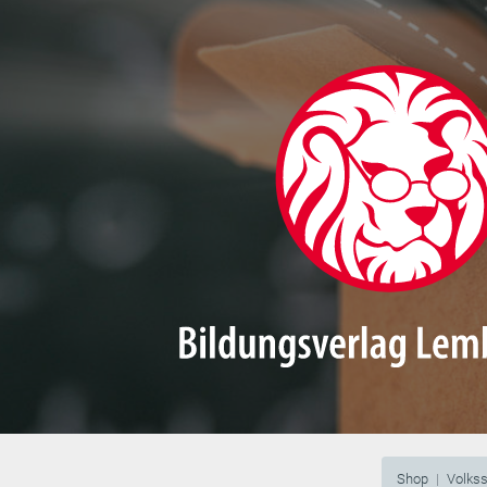
Shop
Volks