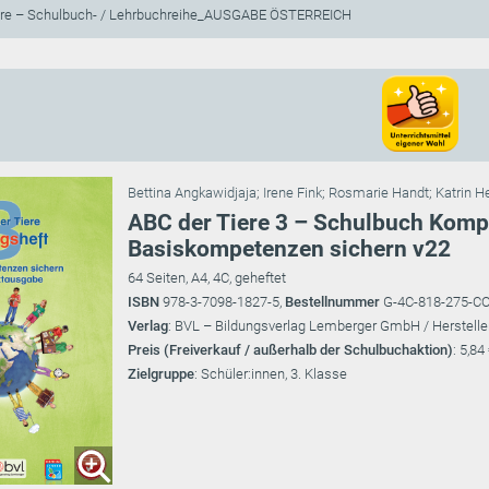
ere – Schulbuch- / Lehrbuchreihe_AUSGABE ÖSTERREICH
Bettina Angkawidjaja
;
Irene Fink
;
Rosmarie Handt
;
Katrin H
ABC der Tiere 3 – Schulbuch Kom
Basiskompetenzen sichern v22
64 Seiten, A4, 4C, geheftet
ISBN
978-3-7098-1827-5,
Bestellnummer
G-4C-818-275-C
Verlag
: BVL – Bildungsverlag Lemberger GmbH / Herstelle
Preis (Freiverkauf / außerhalb der Schulbuchaktion)
: 5,84
Zielgruppe
: Schüler:innen, 3. Klasse