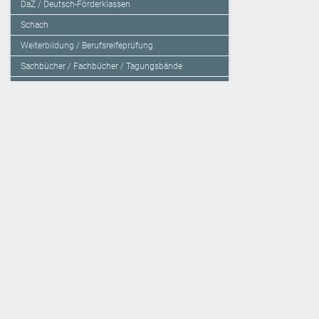
DaZ / Deutsch-Förderklassen
Schach
Weiterbildung / Berufsreifeprüfung
Sachbücher / Fachbücher / Tagungsbände
Herzensbildung / Resilienz / Traumapädagogik
Programmieren mit Kids
Deutschland – Grundschule
Deutschland – Gymnasium
Über den Verlag
Unsere Kooperati
Impressum, AGB und Lieferbestimmungen
Veritas Verlag
Kontakt
Mildenberger Verl
Kundenberatung (E-Mail)
elk Verlag
Auslieferung (Direktbestellung für den Buchhandel)
Lernserver - Indiv
Datenschutzerklärung
TimeTEX
Playmit
Lemberger Blog
Verlag Weber
BVL auf Facebook
Verlag Hölzel