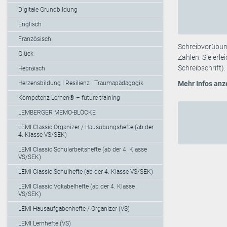
Digitale Grundbildung
Englisch
Französisch
Schreibvorübung
Glück
Zahlen. Sie erl
Schreibschrift)
Hebräisch
Herzensbildung I Resilienz I Traumapädagogik
Mehr Infos anz
Kompetenz Lernen® – future training
LEMBERGER MEMO-BLÖCKE
LEMI Classic Organizer / Hausübungshefte (ab der
4. Klasse VS/SEK)
LEMI Classic Schularbeitshefte (ab der 4. Klasse
VS/SEK)
LEMI Classic Schulhefte (ab der 4. Klasse VS/SEK)
LEMI Classic Vokabelhefte (ab der 4. Klasse
VS/SEK)
LEMI Hausaufgabenhefte / Organizer (VS)
LEMI Lernhefte (VS)