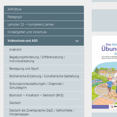
APP-Store
Pädagogik
Lehrplan 23 – Kompetenz Lernen
Kindergarten und Vorschule
expand_more
Volksschule und ASO
Arabisch
Begabungsförderung / Differenzierung /
Individualisierung
Bewegung und Sport
Bildnerische Erziehung / Künstlerische Gestaltung
Bildungsvoraussetzungen / Diagnose /
Schulbeginn
Bosnisch – Kroatisch – Serbisch (BKS)
Deutsch
Deutsch als Zweitsprache (DaZ) / Geflüchtete /
Förderklassen