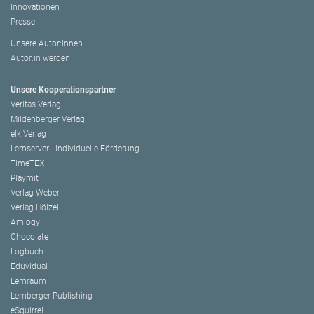
Innovationen
Presse
Unsere Autor:innen
Autor:in werden
Unsere Kooperationspartner
Veritas Verlag
Mildenberger Verlag
elk Verlag
Lernserver - Individuelle Förderung
TimeTEX
Playmit
Verlag Weber
Verlag Hölzel
Amlogy
Chocolate
Logbuch
Eduvidual
Lernraum
Lemberger Publishing
eSquirrel