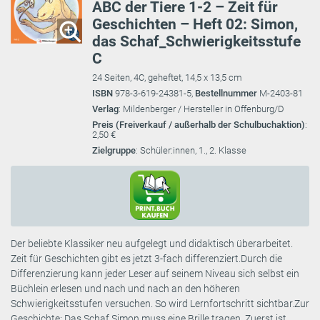
ABC der Tiere 1-2 – Zeit für
Geschichten – Heft 02: Simon,
das Schaf_Schwierigkeitsstufe
C
24 Seiten, 4C, geheftet, 14,5 x 13,5 cm
ISBN
978-3-619-24381-5,
Bestellnummer
M-2403-81
Verlag
: Mildenberger / Hersteller in Offenburg/D
Preis (Freiverkauf / außerhalb der Schulbuchaktion)
:
2,50 €
Zielgruppe
: Schüler:innen, 1., 2. Klasse
Der beliebte Klassiker neu aufgelegt und didaktisch überarbeitet.
Zeit für Geschichten gibt es jetzt 3-fach differenziert.Durch die
Differenzierung kann jeder Leser auf seinem Niveau sich selbst ein
Büchlein erlesen und nach und nach an den höheren
Schwierigkeitsstufen versuchen. So wird Lernfortschritt sichtbar.Zur
Geschichte: Das Schaf Simon muss eine Brille tragen. Zuerst ist