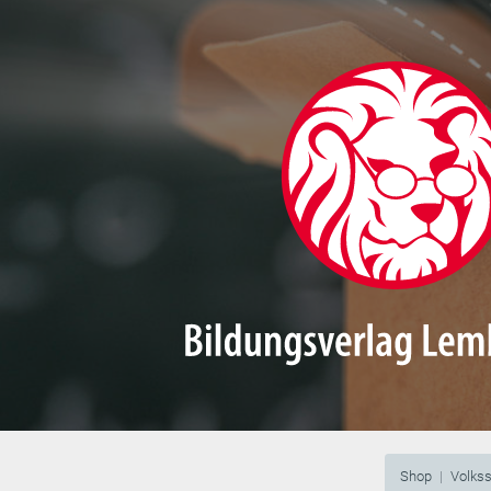
Shop
Volks