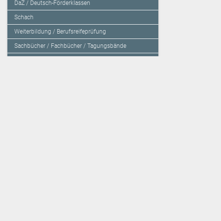
DaZ / Deutsch-Förderklassen
Schach
Weiterbildung / Berufsreifeprüfung
Sachbücher / Fachbücher / Tagungsbände
Herzensbildung / Resilienz / Traumapädagogik
Programmieren mit Kids
Deutschland – Grundschule
Deutschland – Gymnasium
Über den Verlag
Unsere Kooperati
Impressum, AGB und Lieferbestimmungen
Veritas Verlag
Kontakt
Mildenberger Verl
Kundenberatung (E-Mail)
elk Verlag
Auslieferung (Direktbestellung für den Buchhandel)
Lernserver - Indiv
Datenschutzerklärung
TimeTEX
Playmit
Lemberger Blog
Verlag Weber
BVL auf Facebook
Verlag Hölzel