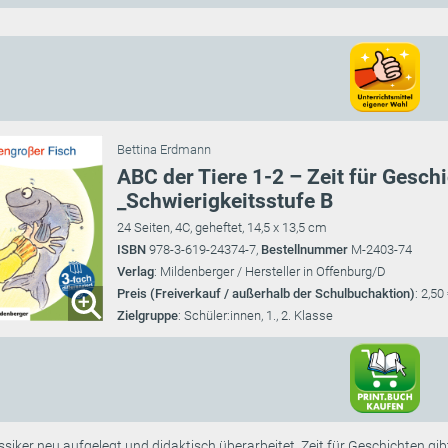
Bettina Erdmann
ABC der Tiere 1-2 – Zeit für Gesch
_Schwierigkeitsstufe B
24 Seiten, 4C, geheftet, 14,5 x 13,5 cm
ISBN
978-3-619-24374-7,
Bestellnummer
M-2403-74
Verlag
: Mildenberger / Hersteller in Offenburg/D
Preis (Freiverkauf / außerhalb der Schulbuchaktion)
: 2,50
Zielgruppe
: Schüler:innen, 1., 2. Klasse
ssiker neu aufgelegt und didaktisch überarbeitet. Zeit für Geschichten gibt