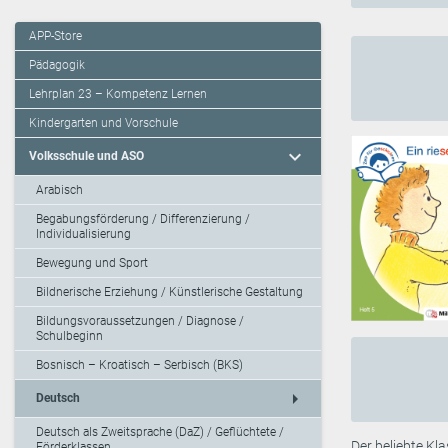
APP-Store
Pädagogik
Lehrplan 23 – Kompetenz Lernen
Kindergarten und Vorschule
expand_more
Volksschule und ASO
Arabisch
Begabungsförderung / Differenzierung /
Individualisierung
Bewegung und Sport
Bildnerische Erziehung / Künstlerische Gestaltung
Bildungsvoraussetzungen / Diagnose /
Schulbeginn
Bosnisch – Kroatisch – Serbisch (BKS)
arrow_right
Deutsch
Deutsch als Zweitsprache (DaZ) / Geflüchtete /
Der beliebte Kla
Förderklassen