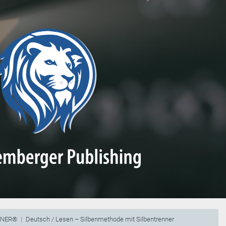
NNER®
Deutsch / Lesen – Silbenmethode mit Silbentrenner