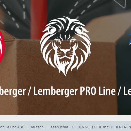
schule und ASO
Deutsch
Lesebücher – SILBENMETHODE mit SILBENTRE