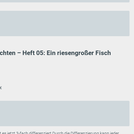
ichten – Heft 05: Ein riesengroßer Fisch
 €
 es jetzt 3-fach differenziert.Durch die Differenzierung kann jeder