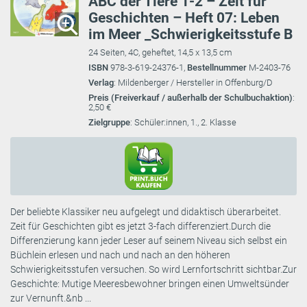
ABC der Tiere 1-2 – Zeit für
Geschichten – Heft 07: Leben
im Meer _Schwierigkeitsstufe B
24 Seiten, 4C, geheftet, 14,5 x 13,5 cm
ISBN
978-3-619-24376-1,
Bestellnummer
M-2403-76
Verlag
: Mildenberger / Hersteller in Offenburg/D
Preis (Freiverkauf / außerhalb der Schulbuchaktion)
:
2,50 €
Zielgruppe
: Schüler:innen, 1., 2. Klasse
Der beliebte Klassiker neu aufgelegt und didaktisch überarbeitet.
Zeit für Geschichten gibt es jetzt 3-fach differenziert.Durch die
Differenzierung kann jeder Leser auf seinem Niveau sich selbst ein
Büchlein erlesen und nach und nach an den höheren
Schwierigkeitsstufen versuchen. So wird Lernfortschritt sichtbar.Zur
Geschichte: Mutige Meeresbewohner bringen einen Umweltsünder
zur Vernunft.&nb ...