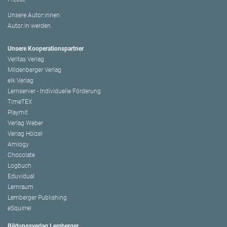
Unsere Autor:innen
Autor:in werden
Unsere Kooperationspartner
Veritas Verlag
Mildenberger Verlag
elk Verlag
Lernserver - Individuelle Förderung
TimeTEX
Playmit
Verlag Weber
Verlag Hölzel
Amlogy
Chocolate
Logbuch
Eduvidual
Lernraum
Lemberger Publishing
eSquirrel
Bildungsverlag Lemberger