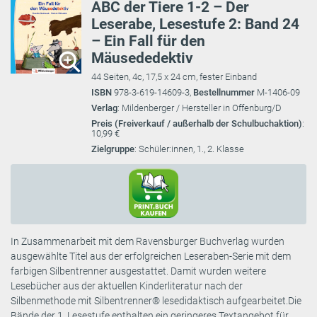
ABC der Tiere 1-2 – Der
Leserabe, Lesestufe 2: Band 24
– Ein Fall für den
Mäusededektiv
44 Seiten, 4c, 17,5 x 24 cm, fester Einband
ISBN
978-3-619-14609-3,
Bestellnummer
M-1406-09
Verlag
: Mildenberger / Hersteller in Offenburg/D
Preis (Freiverkauf / außerhalb der Schulbuchaktion)
:
10,99 €
Zielgruppe
: Schüler:innen, 1., 2. Klasse
In Zusammenarbeit mit dem Ravensburger Buchverlag wurden
ausgewählte Titel aus der erfolgreichen Leseraben-Serie mit dem
farbigen Silbentrenner ausgestattet. Damit wurden weitere
Lesebücher aus der aktuellen Kinderliteratur nach der
Silbenmethode mit Silbentrenner® lesedidaktisch aufgearbeitet.Die
Bände der 1. Lesestufe enthalten ein geringeres Textangebot für