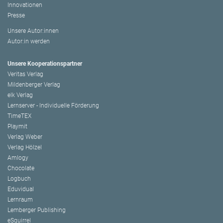
Innovationen
Presse
Unsere Autor:innen
Autor:in werden
Unsere Kooperationspartner
Veritas Verlag
Mildenberger Verlag
elk Verlag
Lernserver - Individuelle Förderung
TimeTEX
Playmit
Verlag Weber
Verlag Hölzel
Amlogy
Chocolate
Logbuch
Eduvidual
Lernraum
Lemberger Publishing
eSquirrel