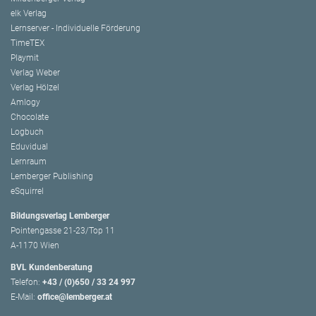
elk Verlag
Lernserver - Individuelle Förderung
TimeTEX
Playmit
Verlag Weber
Verlag Hölzel
Amlogy
Chocolate
Logbuch
Eduvidual
Lernraum
Lemberger Publishing
eSquirrel
Bildungsverlag Lemberger
Pointengasse 21-23/Top 11
A-1170 Wien
BVL Kundenberatung
Telefon:
+43 / (0)650 / 33 24 997
E-Mail:
office@lemberger.at