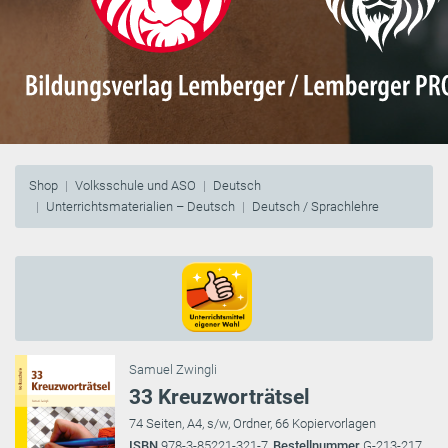
Shop
Volksschule und ASO
Deutsch
Unterrichtsmaterialien – Deutsch
Deutsch / Sprachlehre
Samuel Zwingli
33 Kreuzworträtsel
74 Seiten, A4, s/w, Ordner, 66 Kopiervorlagen
ISBN
978-3-85221-321-7,
Bestellnummer
G-213-217