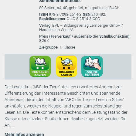
Schreiblernmethode.
80 Seiten, A4, 4C, geheftet; mit gratis digi.BUCH
ISBN
978-3-7098-2514-3,
SBN
210.492,
Bestellnummer
G-4C-8-2514-3-COD
Verlag
: BVL – Bildungsverlag Lemberger GmbH /
Hersteller in Wien/A
Preis (Freiverkauf / außerhalb der Schulbuchaktion)
:
8,26 €
Zielgruppe
: 1. Klasse
Der Lesezirkus ”ABC der Tiere” stellt ein erweitertes Angebot zur
Differenzierung dar. Interessante Geschichten und spannende
Abenteuer, die an den Inhalt von ”ABC der Tiere – Lesen in Silben”
anknüpfen, wecken die Neugier und regen zum selbstständigen
Lesen an. Die Texte können entsprechend dem Leistungsstand der
Klasse oder einzelner SchülerInnen flexibel eingesetzt werden. Die
Anl ...
Mehr Infos anzeigen