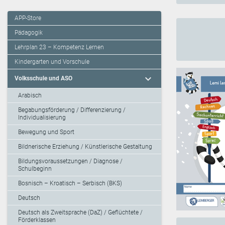
APP-Store
Pädagogik
Lehrplan 23 – Kompetenz Lernen
Kindergarten und Vorschule
expand_more
Volksschule und ASO
Arabisch
Begabungsförderung / Differenzierung /
Individualisierung
Bewegung und Sport
Bildnerische Erziehung / Künstlerische Gestaltung
Bildungsvoraussetzungen / Diagnose /
Schulbeginn
Bosnisch – Kroatisch – Serbisch (BKS)
Deutsch
Deutsch als Zweitsprache (DaZ) / Geflüchtete /
Förderklassen