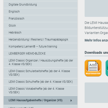
Digitale Grundbildung
Englisch
Französisch
Die LEMI Hausau
Glück
Bildunterstützu
Hebräisch
Varianten:Organ
Herzensbildung I Resilienz I Traumapädagogik
Mehr Infos anz
Kompetenz Lernen® – future training
Downloads und
LEMBERGER MEMO-BLÖCKE
LEMI Classic Organizer / Hausübungshefte (ab der
4. Klasse VS/SEK)
LEMI Classic Schularbeitshefte (ab der 4. Klasse
VS/SEK)
LEMI Classic Schulhefte (ab der 4. Klasse VS/SEK)
LEMI Classic Vokabelhefte (ab der 4. Klasse
VS/SEK)
arrow_right
LEMI Hausaufgabenhefte / Organizer (VS)