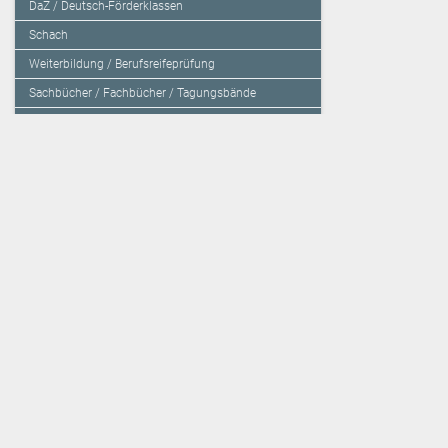
DaZ / Deutsch-Förderklassen
Schach
Weiterbildung / Berufsreifeprüfung
Sachbücher / Fachbücher / Tagungsbände
Herzensbildung / Resilienz / Traumapädagogik
Programmieren mit Kids
Deutschland – Grundschule
Deutschland – Gymnasium
Über den Verlag
Unsere Kooperati
Impressum, AGB und Lieferbestimmungen
Veritas Verlag
Kontakt
Mildenberger Verl
Kundenberatung (E-Mail)
elk Verlag
Auslieferung (Direktbestellung für den Buchhandel)
Lernserver - Indiv
Datenschutzerklärung
TimeTEX
Playmit
Lemberger Blog
Verlag Weber
BVL auf Facebook
Verlag Hölzel