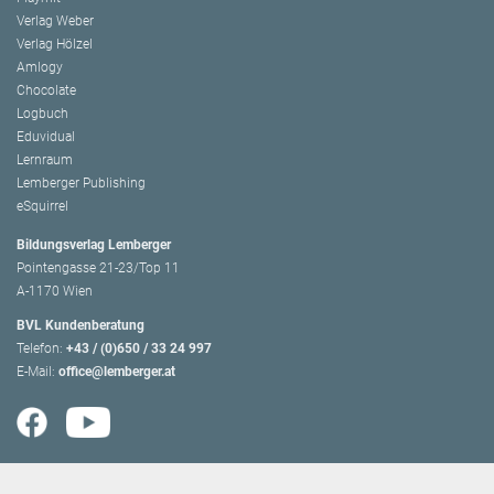
Verlag Weber
Verlag Hölzel
Amlogy
Chocolate
Logbuch
Eduvidual
Lernraum
Lemberger Publishing
eSquirrel
Bildungsverlag Lemberger
Pointengasse 21-23/Top 11
A-1170 Wien
BVL Kundenberatung
Telefon:
+43 / (0)650 / 33 24 997
E-Mail:
office@lemberger.at