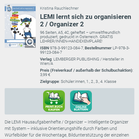
Kristina Rauchlechner
LEMI lernt sich zu organisieren
2 / Organizer 2
96 Seiten, A5, 4C, geheftet – umweltfreundlich
produziert; gedruckt in Österreich. GRATIS
LEHRER/INNEN-HANDEXEMPLARE!
ISBN
978-3-99123-084-7,
Bestellnummer
LP-978-3-
99123-084-7
Verlag
: LEMBERGER PUBLISHING / Hersteller in
Wien/A
Preis (Freiverkauf / außerhalb der Schulbuchaktion)
:
3,99 €
Zielgruppe
: Schüler:innen, 1., 2., 3., 4. Klasse
Die LEMI Hausaufgabenhefte / Organizer – Intelligente Organizer
mit System – inklusive Orientierungshilfe durch Farben und
Würfelbilder für die Wochentage, Bildunterstützung der einzelnen