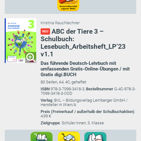
Kristina Rauchlechner
ABC der Tiere 3 –
NEU
Schulbuch:
Lesebuch_Arbeitsheft_LP’23
v1.1
Das führende Deutsch-Lehrbuch mit
umfassenden Gratis-Online-Übungen / mit
Gratis digi.BUCH
80 Seiten, A4, 4C, geheftet
ISBN
978-3-7098-3418-3,
Bestellnummer
G-4C-978-3-
7098-3418-3-COD
Verlag
: BVL – Bildungsverlag Lemberger GmbH /
Hersteller in Wien/A
Preis (Freiverkauf / außerhalb der Schulbuchaktion)
:
4,99 €
Zielgruppe
: Schüler:innen, 3. Klasse