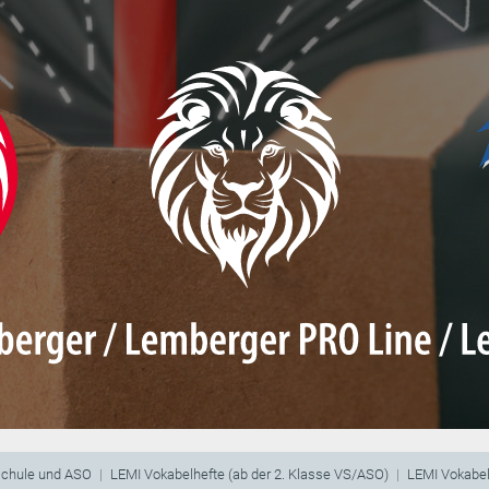
schule und ASO
LEMI Vokabelhefte (ab der 2. Klasse VS/ASO)
LEMI Vokabel