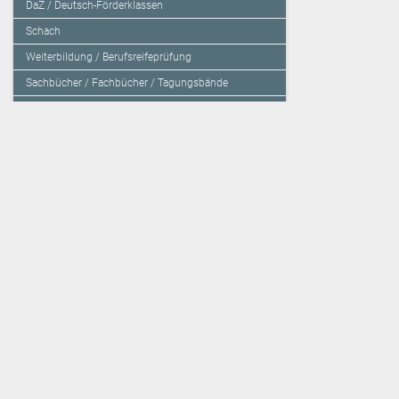
DaZ / Deutsch-Förderklassen
Schach
Weiterbildung / Berufsreifeprüfung
Sachbücher / Fachbücher / Tagungsbände
Herzensbildung / Resilienz / Traumapädagogik
Programmieren mit Kids
Deutschland – Grundschule
Deutschland – Gymnasium
Über den Verlag
Unsere Kooperati
Impressum, AGB und Lieferbestimmungen
Veritas Verlag
Kontakt
Mildenberger Verl
Kundenberatung (E-Mail)
elk Verlag
Auslieferung (Direktbestellung für den Buchhandel)
Lernserver - Indiv
Datenschutzerklärung
TimeTEX
Playmit
Lemberger Blog
Verlag Weber
BVL auf Facebook
Verlag Hölzel