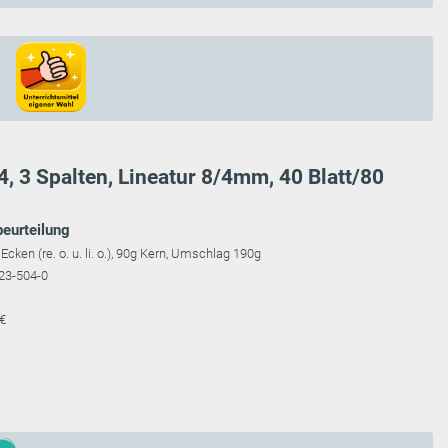
4, 3 Spalten, Lineatur 8/4mm, 40 Blatt/80
beurteilung
 Ecken (re. o. u. li. o.), 90g Kern, Umschlag 190g
23-504-0
 €