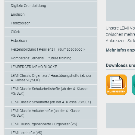
Digitale Grundbildung
Englisch
Französisch
Unsere LEMI Vok
Glück
zwischen mehre
Ankreuzen. So k
Hebräisch
Herzensbildung I Resilienz I Traumapädagogik
Mehr Infos anz
Kompetenz Lernen® – future training
Downloads und
LEMBERGER MEMO-BLÖCKE
LEMI Classic Organizer / Hausübungshefte (ab der
4. Klasse VS/SEK)
LEMI Classic Schularbeitshefte (ab der 4. Klasse
VS/SEK)
LEMI Classic Schulhefte (ab der 4. Klasse VS/SEK)
LEMI Classic Vokabelhefte (ab der 4. Klasse
VS/SEK)
LEMI Hausaufgabenhefte / Organizer (VS)
LEMI Lernhefte (VS)