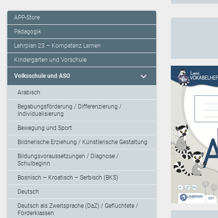
APP-Store
Pädagogik
Lehrplan 23 – Kompetenz Lernen
Kindergarten und Vorschule
expand_more
Volksschule und ASO
Arabisch
Begabungsförderung / Differenzierung /
Individualisierung
Bewegung und Sport
Bildnerische Erziehung / Künstlerische Gestaltung
Bildungsvoraussetzungen / Diagnose /
Schulbeginn
Bosnisch – Kroatisch – Serbisch (BKS)
Deutsch
Deutsch als Zweitsprache (DaZ) / Geflüchtete /
Förderklassen