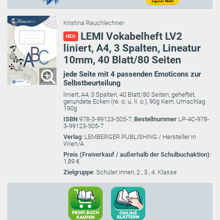
Kristina Rauchlechner
LEMI Vokabelheft LV2
NEU
liniert, A4, 3 Spalten, Lineatur
10mm, 40 Blatt/80 Seiten
jede Seite mit 4 passenden Emoticons zur
Selbstbeurteilung
liniert, A4, 3 Spalten, 40 Blatt/80 Seiten, geheftet,
gerundete Ecken (re. o. u. li. o.), 90g Kern, Umschlag
190g
ISBN
978-3-99123-505-7,
Bestellnummer
LP-4C-978-
3-99123-505-7
Verlag
: LEMBERGER PUBLISHING / Hersteller in
Wien/A
Preis (Freiverkauf / außerhalb der Schulbuchaktion)
:
1,89 €
Zielgruppe
: Schüler:innen, 2., 3., 4. Klasse