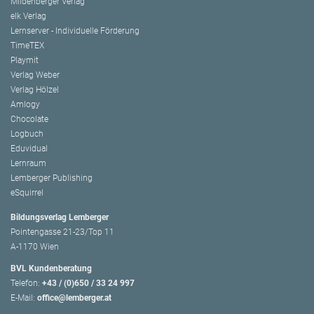
Mildenberger Verlag
elk Verlag
Lernserver - Individuelle Förderung
TimeTEX
Playmit
Verlag Weber
Verlag Hölzel
Amlogy
Chocolate
Logbuch
Eduvidual
Lernraum
Lemberger Publishing
eSquirrel
Bildungsverlag Lemberger
Pointengasse 21-23/Top 11
A-1170 Wien
BVL Kundenberatung
Telefon:
+43 / (0)650 / 33 24 997
E-Mail:
office@lemberger.at