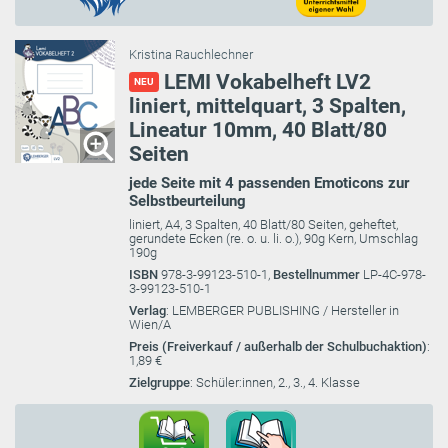
Kristina Rauchlechner
LEMI Vokabelheft LV2
NEU
liniert, mittelquart, 3 Spalten,
Lineatur 10mm, 40 Blatt/80
Seiten
jede Seite mit 4 passenden Emoticons zur
Selbstbeurteilung
liniert, A4, 3 Spalten, 40 Blatt/80 Seiten, geheftet,
gerundete Ecken (re. o. u. li. o.), 90g Kern, Umschlag
190g
ISBN
978-3-99123-510-1,
Bestellnummer
LP-4C-978-
3-99123-510-1
Verlag
: LEMBERGER PUBLISHING / Hersteller in
Wien/A
Preis (Freiverkauf / außerhalb der Schulbuchaktion)
:
1,89 €
Zielgruppe
: Schüler:innen, 2., 3., 4. Klasse