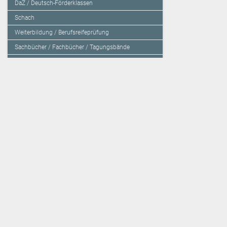
DaZ / Deutsch-Förderklassen
Schach
Weiterbildung / Berufsreifeprüfung
Sachbücher / Fachbücher / Tagungsbände
Herzensbildung / Resilienz / Traumapädagogik
Programmieren mit Kids
Deutschland – Grundschule
Deutschland – Gymnasium
Über den Verlag
Unsere Kooperati
Impressum, AGB und Lieferbestimmungen
Veritas Verlag
Kontakt
Mildenberger Verl
Kundenberatung (E-Mail)
elk Verlag
Auslieferung (Direktbestellung für den Buchhandel)
Lernserver - Indiv
Datenschutzerklärung
TimeTEX
Playmit
Lemberger Blog
Verlag Weber
BVL auf Facebook
Verlag Hölzel