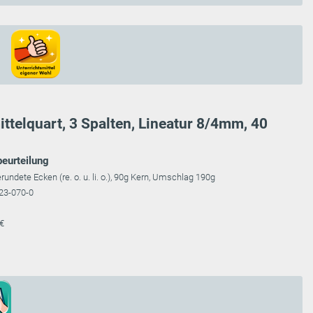
ittelquart, 3 Spalten, Lineatur 8/4mm, 40
beurteilung
gerundete Ecken (re. o. u. li. o.), 90g Kern, Umschlag 190g
23-070-0
 €