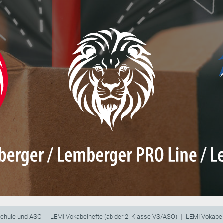
schule und ASO
LEMI Vokabelhefte (ab der 2. Klasse VS/ASO)
LEMI Vokabel