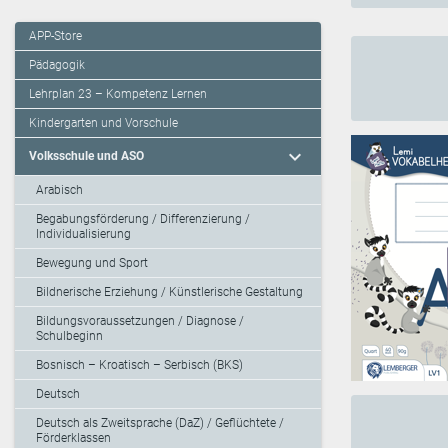
APP-Store
Pädagogik
Lehrplan 23 – Kompetenz Lernen
Kindergarten und Vorschule
expand_more
Volksschule und ASO
Arabisch
Begabungsförderung / Differenzierung /
Individualisierung
Bewegung und Sport
Bildnerische Erziehung / Künstlerische Gestaltung
Bildungsvoraussetzungen / Diagnose /
Schulbeginn
Bosnisch – Kroatisch – Serbisch (BKS)
Deutsch
Deutsch als Zweitsprache (DaZ) / Geflüchtete /
Förderklassen