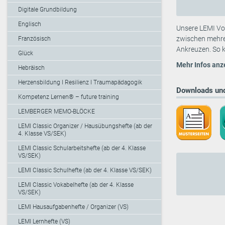
Digitale Grundbildung
Englisch
Unsere LEMI Vok
zwischen mehre
Französisch
Ankreuzen. So k
Glück
Mehr Infos anz
Hebräisch
Herzensbildung I Resilienz I Traumapädagogik
Downloads und
Kompetenz Lernen® – future training
LEMBERGER MEMO-BLÖCKE
LEMI Classic Organizer / Hausübungshefte (ab der
4. Klasse VS/SEK)
LEMI Classic Schularbeitshefte (ab der 4. Klasse
VS/SEK)
LEMI Classic Schulhefte (ab der 4. Klasse VS/SEK)
LEMI Classic Vokabelhefte (ab der 4. Klasse
VS/SEK)
LEMI Hausaufgabenhefte / Organizer (VS)
LEMI Lernhefte (VS)