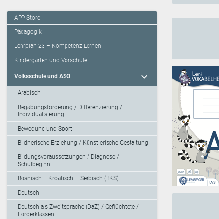
APP-Store
Pädagogik
Lehrplan 23 – Kompetenz Lernen
Kindergarten und Vorschule
expand_more
Volksschule und ASO
Arabisch
Begabungsförderung / Differenzierung /
Individualisierung
Bewegung und Sport
Bildnerische Erziehung / Künstlerische Gestaltung
Bildungsvoraussetzungen / Diagnose /
Schulbeginn
Bosnisch – Kroatisch – Serbisch (BKS)
Deutsch
Deutsch als Zweitsprache (DaZ) / Geflüchtete /
Förderklassen