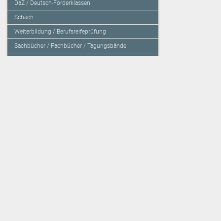
DaZ / Deutsch-Förderklassen
Schach
Weiterbildung / Berufsreifeprüfung
Sachbücher / Fachbücher / Tagungsbände
Herzensbildung / Resilienz / Traumapädagogik
Programmieren mit Kids
Deutschland – Grundschule
Deutschland – Gymnasium
Über den Verlag
Unsere Kooperati
Impressum, AGB und Lieferbestimmungen
Veritas Verlag
Kontakt
Mildenberger Verl
Kundenberatung (E-Mail)
elk Verlag
Auslieferung (Direktbestellung für den Buchhandel)
Lernserver - Indiv
Datenschutzerklärung
TimeTEX
Playmit
Lemberger Blog
Verlag Weber
BVL auf Facebook
Verlag Hölzel