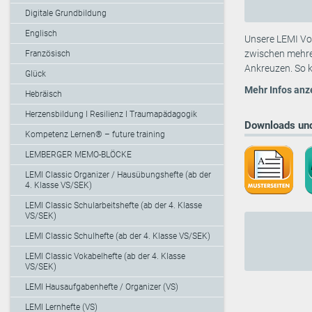
Digitale Grundbildung
Englisch
Unsere LEMI Vok
zwischen mehre
Französisch
Ankreuzen. So k
Glück
Mehr Infos anz
Hebräisch
Herzensbildung I Resilienz I Traumapädagogik
Downloads und
Kompetenz Lernen® – future training
LEMBERGER MEMO-BLÖCKE
LEMI Classic Organizer / Hausübungshefte (ab der
4. Klasse VS/SEK)
LEMI Classic Schularbeitshefte (ab der 4. Klasse
VS/SEK)
LEMI Classic Schulhefte (ab der 4. Klasse VS/SEK)
LEMI Classic Vokabelhefte (ab der 4. Klasse
VS/SEK)
LEMI Hausaufgabenhefte / Organizer (VS)
LEMI Lernhefte (VS)