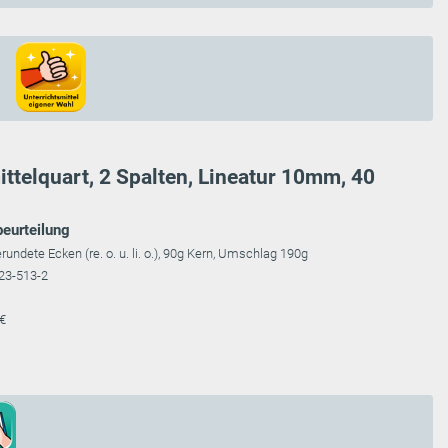
ittelquart, 2 Spalten, Lineatur 10mm, 40
beurteilung
gerundete Ecken (re. o. u. li. o.), 90g Kern, Umschlag 190g
23-513-2
 €