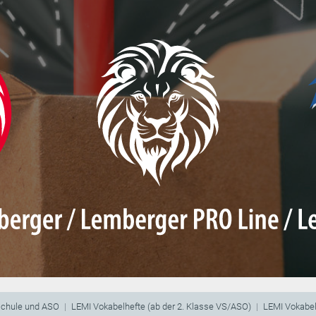
schule und ASO
LEMI Vokabelhefte (ab der 2. Klasse VS/ASO)
LEMI Vokabel