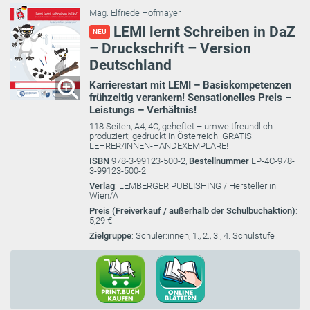
Mag. Elfriede Hofmayer
LEMI lernt Schreiben in DaZ
NEU
– Druckschrift – Version
Deutschland
Karrierestart mit LEMI – Basiskompetenzen
frühzeitig verankern! Sensationelles Preis –
Leistungs – Verhältnis!
118 Seiten, A4, 4C, geheftet – umweltfreundlich
produziert; gedruckt in Österreich. GRATIS
LEHRER/INNEN-HANDEXEMPLARE!
ISBN
978-3-99123-500-2,
Bestellnummer
LP-4C-978-
3-99123-500-2
Verlag
: LEMBERGER PUBLISHING / Hersteller in
Wien/A
Preis (Freiverkauf / außerhalb der Schulbuchaktion)
:
5,29 €
Zielgruppe
: Schüler:innen, 1., 2., 3., 4. Schulstufe