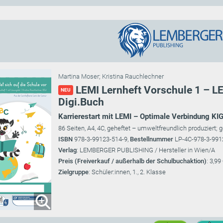
Martina Moser
;
Kristina Rauchlechner
LEMI Lernheft Vorschule 1 – LEM
NEU
Digi.Buch
Karrierestart mit LEMI – Optimale Verbindung KI
86 Seiten, A4, 4C, geheftet – umweltfreundlich produzie
ISBN
978-3-99123-514-9,
Bestellnummer
LP-4C-978-3-99
Verlag
: LEMBERGER PUBLISHING / Hersteller in Wien/A
Preis (Freiverkauf / außerhalb der Schulbuchaktion)
: 3,99
Zielgruppe
: Schüler:innen, 1., 2. Klasse