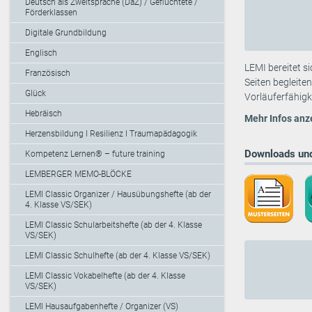
Deutsch als Zweitsprache (DaZ) / Geflüchtete /
Förderklassen
Digitale Grundbildung
Englisch
LEMI bereitet s
Französisch
Seiten begleite
Glück
Vorläuferfähig
Hebräisch
Mehr Infos anz
Herzensbildung I Resilienz I Traumapädagogik
Downloads und
Kompetenz Lernen® – future training
LEMBERGER MEMO-BLÖCKE
LEMI Classic Organizer / Hausübungshefte (ab der
4. Klasse VS/SEK)
LEMI Classic Schularbeitshefte (ab der 4. Klasse
VS/SEK)
LEMI Classic Schulhefte (ab der 4. Klasse VS/SEK)
LEMI Classic Vokabelhefte (ab der 4. Klasse
VS/SEK)
LEMI Hausaufgabenhefte / Organizer (VS)