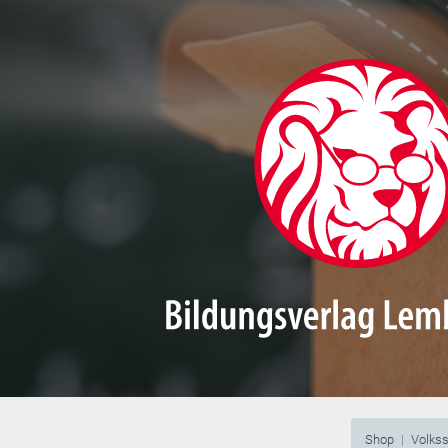
Shop
Volks