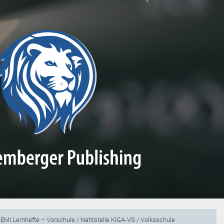
EMI Lernhefte – Vorschule / Nahtstelle KIGA-VS / Volksschule