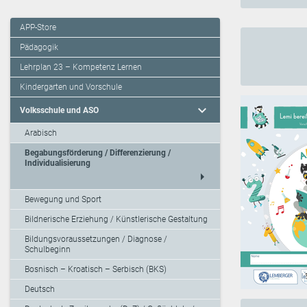
APP-Store
Pädagogik
Lehrplan 23 – Kompetenz Lernen
Kindergarten und Vorschule
expand_more
Volksschule und ASO
Arabisch
Begabungsförderung / Differenzierung /
Individualisierung
arrow_right
Bewegung und Sport
Bildnerische Erziehung / Künstlerische Gestaltung
Bildungsvoraussetzungen / Diagnose /
Schulbeginn
Bosnisch – Kroatisch – Serbisch (BKS)
Deutsch