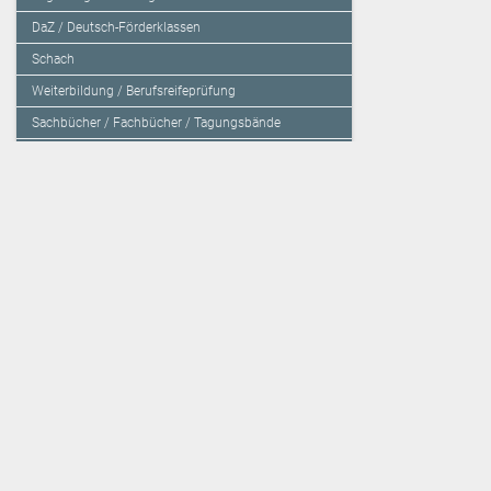
DaZ / Deutsch-Förderklassen
Schach
Weiterbildung / Berufsreifeprüfung
Sachbücher / Fachbücher / Tagungsbände
Herzensbildung / Resilienz / Traumapädagogik
Programmieren mit Kids
Deutschland – Grundschule
Deutschland – Gymnasium
Über den Verlag
Unsere Kooperati
Impressum, AGB und Lieferbestimmungen
Veritas Verlag
Kontakt
Mildenberger Verl
Kundenberatung (E-Mail)
elk Verlag
Auslieferung (Direktbestellung für den Buchhandel)
Lernserver - Indiv
Datenschutzerklärung
TimeTEX
Playmit
Lemberger Blog
Verlag Weber