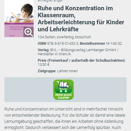
Annegret Engel
Ruhe und Konzentration im
Klassenraum,
Arbeitserleichterung für Kinder
und Lehrkräfte
104 Seiten, zweifarbig, broschürt
ISBN
978-3-619-01432-3,
Bestellnummer
M-140-32
Verlag
: BVL – Bildungsverlag Lemberger GmbH /
Hersteller in Wien/A
Preis (Freiverkauf / außerhalb der Schulbuchaktion)
:
13,50 €
Zielgruppe
: Lehrer:innen
Ruhe und Konzentration im Unterricht sind in mehrfacher Hinsicht
von entscheidender Bedeutung. Für die Schüler ist damit eine ideale
Lernumgebung geschaffen, die ihnen ein Arbeiten ohne Ablenkung
ermöglicht. Dadurch verbessert sich der Lernerfolg spürbar. Auch