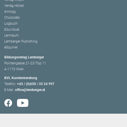
Verlag Hölzel
Amlogy
Chocolate
Logbuch
Eduvidual
Lernraum
Lemberger Publishing
eSquirrel
Bildungsverlag Lemberger
Pointengasse 21-23/Top 11
A-1170 Wien
BVL Kundenberatung
Telefon:
+43 / (0)650 / 33 24 997
E-Mail:
office@lemberger.at