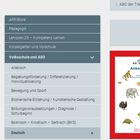
ABC der Ti
APP-Store
Pädagogik
Lehrplan 23 – Kompetenz Lernen
Kindergarten und Vorschule
expand_more
Volksschule und ASO
Arabisch
Begabungsförderung / Differenzierung /
Individualisierung
Bewegung und Sport
Bildnerische Erziehung / Künstlerische Gestaltung
Bildungsvoraussetzungen / Diagnose /
Schulbeginn
Bosnisch – Kroatisch – Serbisch (BKS)
arrow_right
Deutsch