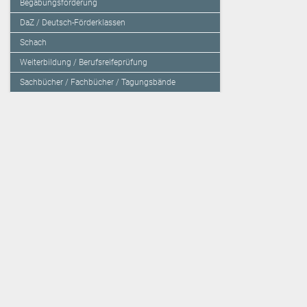
Begabungsförderung
DaZ / Deutsch-Förderklassen
Schach
Weiterbildung / Berufsreifeprüfung
Sachbücher / Fachbücher / Tagungsbände
Herzensbildung / Resilienz / Traumapädagogik
Programmieren mit Kids
Deutschland – Grundschule
Deutschland – Gymnasium
Über den Verlag
Unsere Kooperati
Impressum, AGB und Lieferbestimmungen
Veritas Verlag
Kontakt
Mildenberger Verl
Kundenberatung (E-Mail)
elk Verlag
Auslieferung (Direktbestellung für den Buchhandel)
Lernserver - Indiv
Datenschutzerklärung
TimeTEX
Playmit
Lemberger Blog