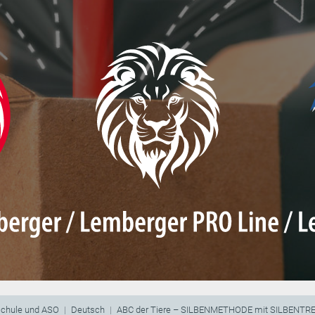
schule und ASO
Deutsch
ABC der Tiere – SILBENMETHODE mit SILBENT