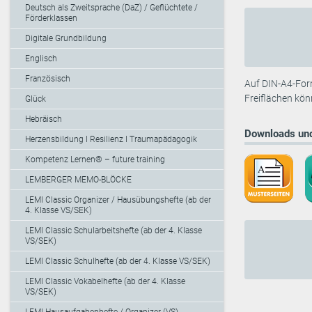
Deutsch als Zweitsprache (DaZ) / Geflüchtete /
Förderklassen
Digitale Grundbildung
Englisch
Französisch
Auf DIN-A4-Form
Freiflächen kön
Glück
Hebräisch
Downloads und
Herzensbildung I Resilienz I Traumapädagogik
Kompetenz Lernen® – future training
LEMBERGER MEMO-BLÖCKE
LEMI Classic Organizer / Hausübungshefte (ab der
4. Klasse VS/SEK)
LEMI Classic Schularbeitshefte (ab der 4. Klasse
VS/SEK)
LEMI Classic Schulhefte (ab der 4. Klasse VS/SEK)
LEMI Classic Vokabelhefte (ab der 4. Klasse
VS/SEK)
LEMI Hausaufgabenhefte / Organizer (VS)