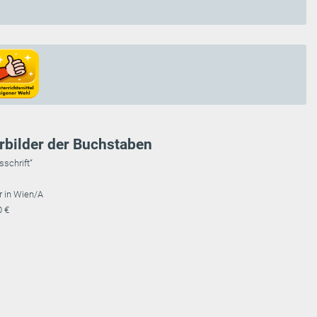
rbilder der Buchstaben
sschrift“
r in Wien/A
0 €