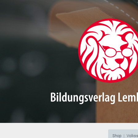
Shop
Volks