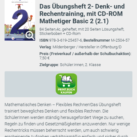
Das Übungsheft 2- Denk- und
Rechentraining, mit CD-ROM
Mathetiger Basic 2 (2.1)
84 Seiten,4c, geheftet, mit 20 Seiten Lösungsheft,
Stickerboben + CD-Rom
ISBN
978-3-619-25457-6,
Bestellnummer
M-2504-57
Verlag
: Mildenberger / Hersteller in Offenburg/D
Preis (Freiverkauf / außerhalb der Schulbuchaktion)
:
7,50 €
Zielgruppe
: Schüler:innen, 2. Klasse
Mathematisches Denken – Flexibles Rechnen!Das Übungsheft
trainiert bewegliches Denken und flexibles Rechnen. Die
SchülerInnen werden ständig herausgefordert Wege zu suchen,
Regeln zu finden und Gesetzmäßigkeiten anzuwenden. Nur wenige
Rechentricks müssen beherrscht werden, um auch schwierig
erscheinende Aufgaben verhältnismäßig einfach und sicher durch