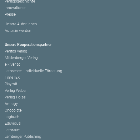
Verlagsgeschichte
Innovationen
Presse
Unsere Autor:innen
Autor:in werden
Unsere Kooperationspartner
Veritas Verlag
Mildenberger Verlag
elk Verlag
Lernserver - Individuelle Förderung
TimeTEX
Playmit
Verlag Weber
Verlag Hölzel
Amlogy
Chocolate
Logbuch
Eduvidual
Lernraum
Lemberger Publishing