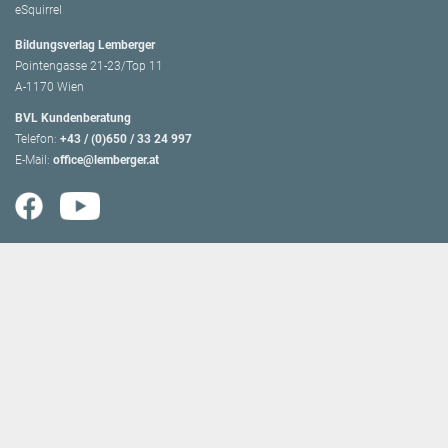
eSquirrel
Bildungsverlag Lemberger
Pointengasse 21-23/Top 11
A-1170 Wien
BVL Kundenberatung
Telefon:
+43 / (0)650 / 33 24 997
E-Mail:
office@lemberger.at