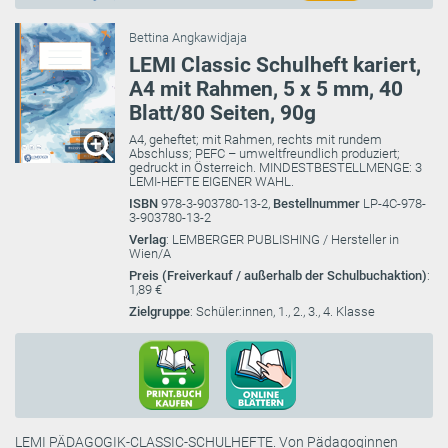
Bettina Angkawidjaja
LEMI Classic Schulheft kariert,
A4 mit Rahmen, 5 x 5 mm, 40
Blatt/80 Seiten, 90g
A4, geheftet; mit Rahmen, rechts mit rundem
Abschluss; PEFC – umweltfreundlich produziert;
gedruckt in Österreich. MINDESTBESTELLMENGE: 3
LEMI-HEFTE EIGENER WAHL.
ISBN
978-3-903780-13-2,
Bestellnummer
LP-4C-978-
3-903780-13-2
Verlag
: LEMBERGER PUBLISHING / Hersteller in
Wien/A
Preis (Freiverkauf / außerhalb der Schulbuchaktion)
:
1,89 €
Zielgruppe
: Schüler:innen, 1., 2., 3., 4. Klasse
LEMI PÄDAGOGIK-CLASSIC-SCHULHEFTE. Von Pädagoginnen