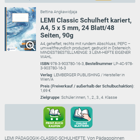
Bettina Angkawidjaja
LEMI Classic Schulheft kariert,
A4, 5 x 5 mm, 24 Blatt/48
Seiten, 90g
A4, geheftet; rechts mit rundem Abschluss; PEFC –
umweltfreundlich produziert; gedruckt in Österreich.
MINDESTBESTELLMENGE: 3 LEMI-HEFTE EIGENER
WAHL.
ISBN
978-3-903780-16-3,
Bestellnummer
LP-4C-978-
3-903780-16-3
Verlag
: LEMBERGER PUBLISHING / Hersteller in
Wien/A
Preis (Freiverkauf / außerhalb der Schulbuchaktion)
:
1,69 €
Zielgruppe
: Schüler:innen, 1., 2., 3., 4. Klasse
LEMI PÄDAGOGIK-CLASSIC-SCHULHEFTE. Von Pädagoginnen