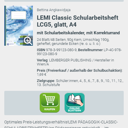
Bettina Angkawidjaja
LEMI Classic Schularbeitsheft
LCG5, glatt, A4
mit Schularbeitskalender, mit Korrekturrand
24 Blatt/48 Seiten, 90g Kern, Umschlag 190g,
geheftet, gerundete Ecken (re. o. u. li. o.)
ISBN
978-3-99123-080-9,
Bestellnummer
LP-4C-978-
99123-080-9
Verlag
: LEMBERGER PUBLISHING / Hersteller in
Wien/A
Preis (Freiverkauf / außerhalb der Schulbuchaktion)
:
1,69 €
Zielgruppe
: Schüler:innen, 4., 5., 6., 7., 8., 9., 10., 11., 12.,
13. Schulstufe
Optimales Preis-Leistungsverhältnis!LEMI PÄDAGOGIK-CLASSIC-
SCHULARBEITENHEFTEVon Pädagoginnen entwickelt – im