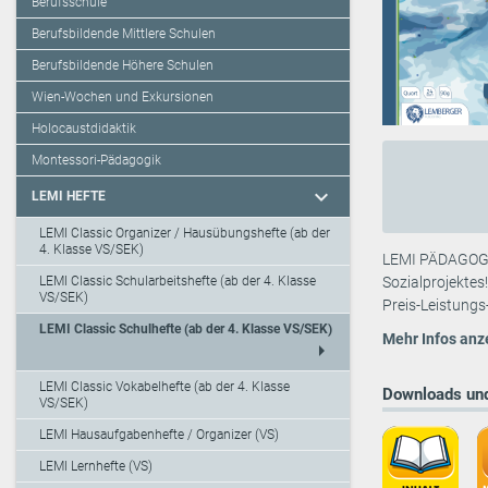
Berufsschule
Berufsbildende Mittlere Schulen
Berufsbildende Höhere Schulen
Wien-Wochen und Exkursionen
Holocaustdidaktik
Montessori-Pädagogik
expand_more
LEMI HEFTE
LEMI Classic Organizer / Hausübungshefte (ab der
4. Klasse VS/SEK)
LEMI PÄDAGOGIK
LEMI Classic Schularbeitshefte (ab der 4. Klasse
Sozialprojektes
VS/SEK)
Preis-Leistungs
LEMI Classic Schulhefte (ab der 4. Klasse VS/SEK)
Mehr Infos anz
arrow_right
LEMI Classic Vokabelhefte (ab der 4. Klasse
Downloads und
VS/SEK)
LEMI Hausaufgabenhefte / Organizer (VS)
LEMI Lernhefte (VS)