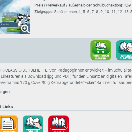
Preis (Freiverkauf / außerhalb der Schulbuchaktion)
: 1,69
Zielgruppe
: Schüler:innen, 4., 5., 6., 7., 8., 9., 10., 11., 12., 13
-CLASSIC-SCHULHEFTE. Von Pädagoginnen entwickelt – im Schulalltag er
! Lineaturen als Download (jpg und PDF) für den Einsatz an digitalen Tafe
-Verhältnis:170 g Cover90 g Kernabgerundete “Ecken“Rahmen für sauberes
eigen
 Links