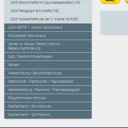
LEMI Motorikhefte mit Spurhalteassistent (VS)
LEMI Pädagogik Schulhefte (VS)
LEMI Vokabelhefte (ab der 2. Klasse VS/ASO)
LEMI HEFTE – Version Deutschland
Schulbedarf, Schulpraxis
Lernen zu Hause / Ferien-Training /
Begabungsförderung
DaZ / Deutsch-Förderklassen
Schach
Weiterbildung / Berufsreifeprüfung
Sachbücher / Fachbücher / Tagungsbände
Herzensbildung / Resilienz / Traumapädagogik
Programmieren mit Kids
Deutschland – Grundschule
Deutschland – Gymnasium