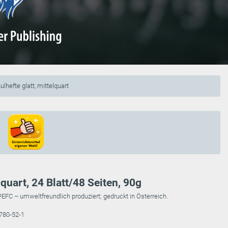
lhefte glatt, mittelquart
lquart, 24 Blatt/48 Seiten, 90g
PEFC – umweltfreundlich produziert; gedruckt in Österreich.
780-52-1