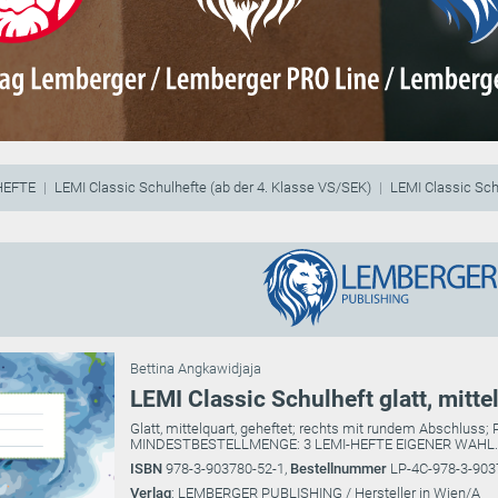
HEFTE
LEMI Classic Schulhefte (ab der 4. Klasse VS/SEK)
LEMI Classic Schu
Bettina Angkawidjaja
LEMI Classic Schulheft glatt, mitte
Glatt, mittelquart, geheftet; rechts mit rundem Abschluss; 
MINDESTBESTELLMENGE: 3 LEMI-HEFTE EIGENER WAHL.
ISBN
978-3-903780-52-1,
Bestellnummer
LP-4C-978-3-903
Verlag
: LEMBERGER PUBLISHING / Hersteller in Wien/A