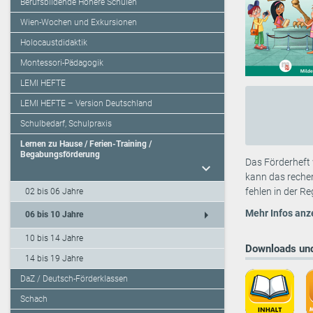
Berufsbildende Höhere Schulen
Wien-Wochen und Exkursionen
Holocaustdidaktik
Montessori-Pädagogik
LEMI HEFTE
LEMI HEFTE – Version Deutschland
Schulbedarf, Schulpraxis
Lernen zu Hause / Ferien-Training /
Begabungsförderung
Das Förderheft 
expand_more
kann das reche
fehlen in der R
02 bis 06 Jahre
arrow_right
Mehr Infos anz
06 bis 10 Jahre
10 bis 14 Jahre
Downloads und
14 bis 19 Jahre
DaZ / Deutsch-Förderklassen
Schach