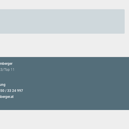
emberger
23/Top 11
ung
650 / 33 24 997
berger.at