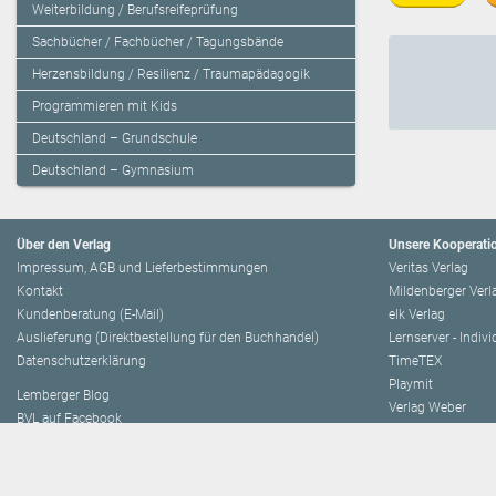
Weiterbildung / Berufsreifeprüfung
Sachbücher / Fachbücher / Tagungsbände
Herzensbildung / Resilienz / Traumapädagogik
Programmieren mit Kids
Deutschland – Grundschule
Deutschland – Gymnasium
Über den Verlag
Unsere Kooperati
Impressum, AGB und Lieferbestimmungen
Veritas Verlag
Kontakt
Mildenberger Verl
Kundenberatung (E-Mail)
elk Verlag
Auslieferung (Direktbestellung für den Buchhandel)
Lernserver - Indiv
Datenschutzerklärung
TimeTEX
Playmit
Lemberger Blog
Verlag Weber
BVL auf Facebook
Verlag Hölzel
BVL auf Youtube
Amlogy
Leitbild
Chocolate