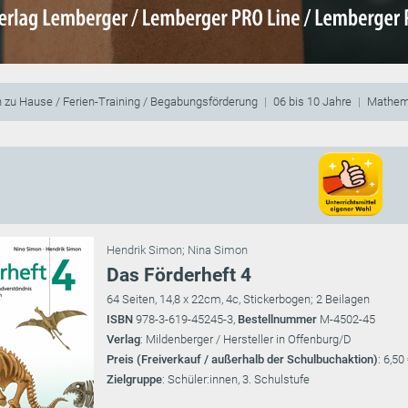
 zu Hause / Ferien-Training / Begabungsförderung
06 bis 10 Jahre
Mathema
Hendrik Simon
;
Nina Simon
Das Förderheft 4
64 Seiten, 14,8 x 22cm, 4c, Stickerbogen; 2 Beilagen
ISBN
978-3-619-45245-3,
Bestellnummer
M-4502-45
Verlag
: Mildenberger / Hersteller in Offenburg/D
Preis (Freiverkauf / außerhalb der Schulbuchaktion)
: 6,50
Zielgruppe
: Schüler:innen, 3. Schulstufe