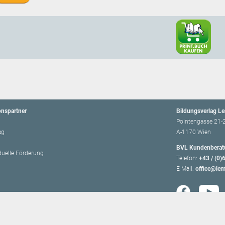
onspartner
Bildungsverlag L
Pointengasse 21-
ag
A-1170 Wien
BVL Kundenberat
iduelle Förderung
Telefon:
+43 / (0)
E-Mail:
office@lem