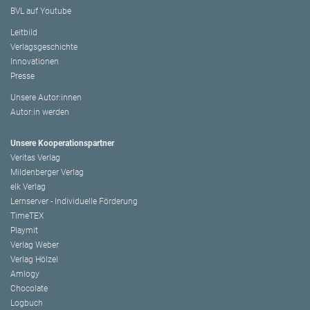
BVL auf Youtube
Leitbild
Verlagsgeschichte
Innovationen
Presse
Unsere Autor:innen
Autor:in werden
Unsere Kooperationspartner
Veritas Verlag
Mildenberger Verlag
elk Verlag
Lernserver - Individuelle Förderung
TimeTEX
Playmit
Verlag Weber
Verlag Hölzel
Amlogy
Chocolate
Logbuch