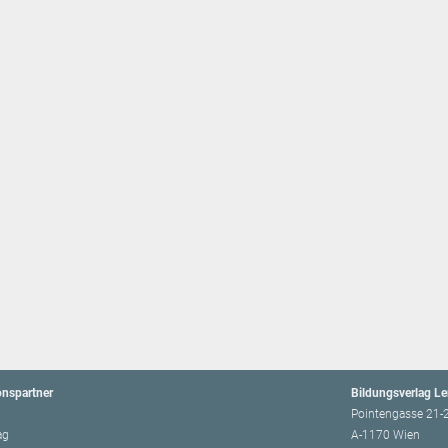
onspartner
Bildungsverlag L
Pointengasse 21-
ag
A-1170 Wien