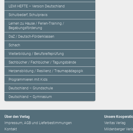
LEMI HEFTE – Version Deutschland
Schulbedarf, Schulpraxis
Lernen zu Hause / Ferien-Training /
Begabungsförderung
DaZ / Deutsch-Förderklassen
Schach
Weiterbildung / Berufsreifeprüfung
Sachbücher / Fachbücher / Tagungsbände
Herzensbildung / Resilienz / Traumapädagogik
Programmieren mit Kids
Deutschland – Grundschule
Deutschland – Gymnasium
Über den Verlag
Unsere Kooperati
Impressum, AGB und Lieferbestimmungen
Veritas Verlag
Kontakt
Mildenberger Verl