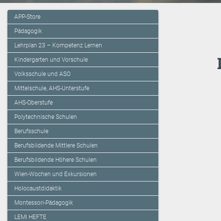
APP-Store
Pädagogik
Lehrplan 23 – Kompetenz Lernen
Kindergarten und Vorschule
Volksschule und ASO
Mittelschule, AHS-Unterstufe
AHS-Oberstufe
Polytechnische Schulen
Berufsschule
Berufsbildende Mittlere Schulen
Berufsbildende Höhere Schulen
Wien-Wochen und Exkursionen
Holocaustdidaktik
Montessori-Pädagogik
LEMI HEFTE