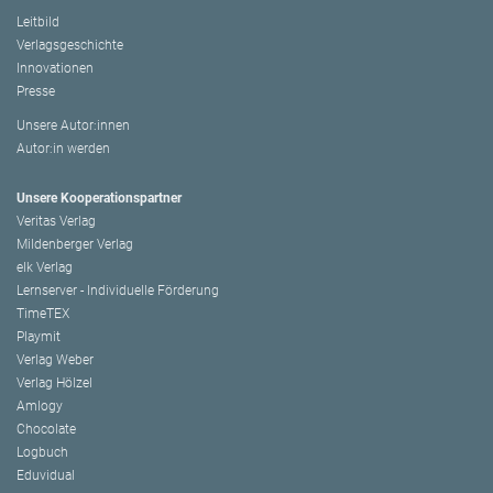
Leitbild
Verlagsgeschichte
Innovationen
Presse
Unsere Autor:innen
Autor:in werden
Unsere Kooperationspartner
Veritas Verlag
Mildenberger Verlag
elk Verlag
Lernserver - Individuelle Förderung
TimeTEX
Playmit
Verlag Weber
Verlag Hölzel
Amlogy
Chocolate
Logbuch
Eduvidual