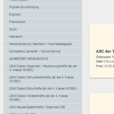
Digitale Grundbildung
Englisch
Französisch
Glück
Hebräisch
Herzensbildung I Resilienz I Traumapädagogik
ABC der T
Kompetenz Lernen® – future training
Zielgruppe:
P
LEMBERGER MEMO-BLÖCKE
ISBN
978-3-
LEMI Classic Organizer / Hausübungshefte (ab der
Preis:
20,50 
4. Klasse VS/SEK)
LEMI Classic Schularbeitshefte (ab der 4. Klasse
VS/SEK)
LEMI Classic Schulhefte (ab der 4. Klasse VS/SEK)
LEMI Classic Vokabelhefte (ab der 4. Klasse
VS/SEK)
LEMI Hausaufgabenhefte / Organizer (VS)