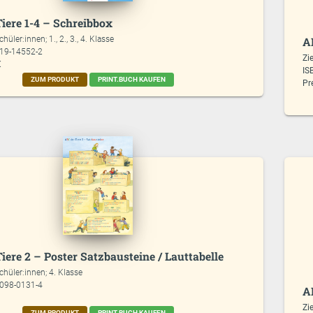
iere 1-4 – Schreibbox
chüler:innen; 1., 2., 3., 4. Klasse
A
619-14552-2
Zi
€
IS
ZUM PRODUKT
PRINT.BUCH KAUFEN
Pr
iere 2 – Poster Satzbausteine / Lauttabelle
chüler:innen; 4. Klasse
7098-0131-4
A
Zi
ZUM PRODUKT
PRINT.BUCH KAUFEN