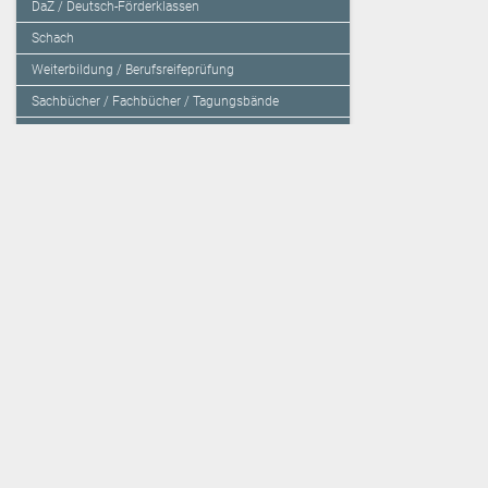
DaZ / Deutsch-Förderklassen
Schach
Weiterbildung / Berufsreifeprüfung
Sachbücher / Fachbücher / Tagungsbände
Herzensbildung / Resilienz / Traumapädagogik
Programmieren mit Kids
Deutschland – Grundschule
Deutschland – Gymnasium
Über den Verlag
Unsere Kooperati
Impressum, AGB und Lieferbestimmungen
Veritas Verlag
Kontakt
Mildenberger Verl
Kundenberatung (E-Mail)
elk Verlag
Auslieferung (Direktbestellung für den Buchhandel)
Lernserver - Indiv
Datenschutzerklärung
TimeTEX
Playmit
Lemberger Blog
Verlag Weber
BVL auf Facebook
Verlag Hölzel