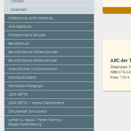
Türkisch
Ukrainisch
Mittelschule, AHS-Unterstufe
AHS-Oberstufe
Polytechnische Schulen
Berufsschule
Berufsbildende Mittlere Schulen
ABC der T
Berufsbildende Höhere Schulen
Zielgruppe:
S
Wien-Wochen und Exkursionen
ISBN
978-3-
Holocaustdidaktik
Preis:
7,99 €
Montessori-Pädagogik
LEMI HEFTE
LEMI HEFTE – Version Deutschland
Schulbedarf, Schulpraxis
Lernen zu Hause / Ferien-Training /
Begabungsförderung