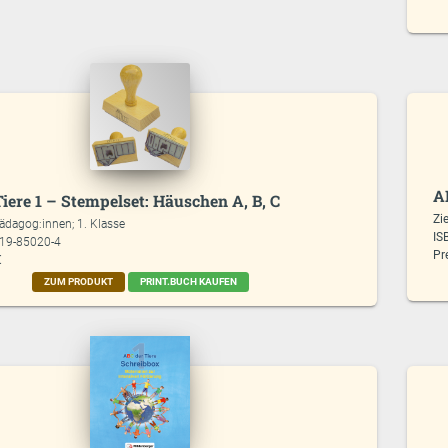
A
iere 1 – Stempelset: Häuschen A, B, C
Zi
ädagog:innen; 1. Klasse
IS
619-85020-4
Pr
€
ZUM PRODUKT
PRINT.BUCH KAUFEN