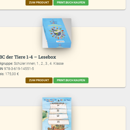
ZUM PRODUKT
PRINT.BUCH KAUFEN
BC der Tiere 1-4 – Lesebox
elgruppe:
Schüler:innen; 1., 2., 3., 4. Klasse
BN
978-3-619-14551-5
eis:
175,00 €
ZUM PRODUKT
PRINT.BUCH KAUFEN