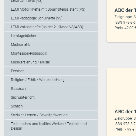
LEMI Lernhefte (VS)
ABC der T
LEMI Motorikhefte mit Spurhalteassistent (VS)
Zielgruppe:
S
LEMI Pädagogik Schulhefte (VS)
ISBN
978-3-
LEMI Vokabelhefte (ab der 2. Klasse VS/ASO)
Preis:
42,00 
Lerntagebücher
Mathematik
Montessori-Pädagogik
Musikerziehung / Musik
Persisch
Religion / Ethik / Werteerziehung
Russisch
Sachunterricht
Schach
ABC der T
Soziales Lernen / Gewaltprävention
Zielgruppe:
S
Technisches und textiles Werken / Technik und
ISBN
978-3-
Design
Preis:
7,99 €