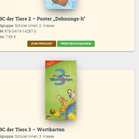
BC der Tiere 2 – Poster „Dehnungs-h“
elgruppe:
Schüler:innen; 2. Klasse
BN
978-3-619-14287-3
eis:
7,99 €
ZUM PRODUKT
PRINT.BUCH KAUFEN
BC der Tiere 3 – Wortkarten
elgruppe:
Schüler:innen; 3. Klasse