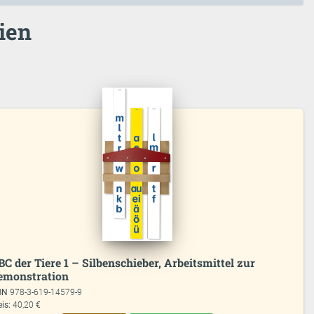
ien
BC der Tiere 1 – Silbenschieber, Arbeitsmittel zur
emonstration
BN
978-3-619-14579-9
eis:
40,20 €