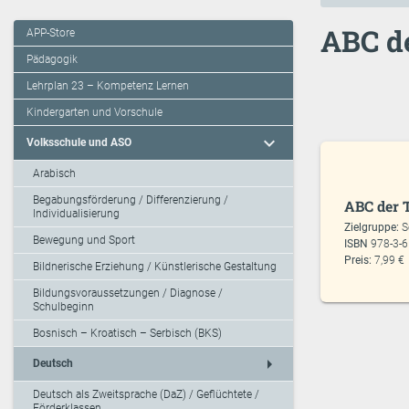
ABC de
APP-Store
Pädagogik
Lehrplan 23 – Kompetenz Lernen
Kindergarten und Vorschule
expand_more
Volksschule und ASO
Arabisch
Begabungsförderung / Differenzierung /
ABC der T
Individualisierung
Zielgruppe:
S
Bewegung und Sport
ISBN
978-3-
Preis:
7,99 €
Bildnerische Erziehung / Künstlerische Gestaltung
Bildungsvoraussetzungen / Diagnose /
Schulbeginn
Bosnisch – Kroatisch – Serbisch (BKS)
arrow_right
Deutsch
Deutsch als Zweitsprache (DaZ) / Geflüchtete /
Förderklassen