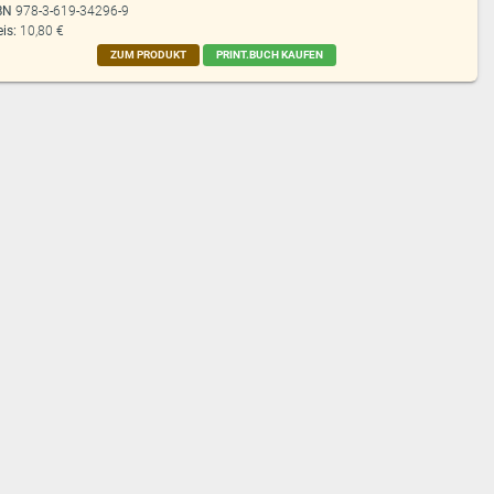
BN
978-3-619-34296-9
eis:
10,80 €
ZUM PRODUKT
PRINT.BUCH KAUFEN