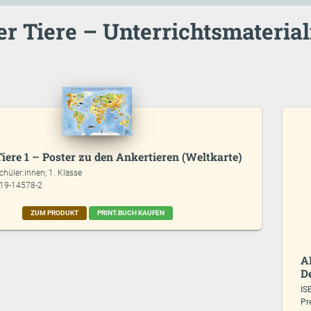
r Tiere – Unterrichtsmaterial
iere 1 – Poster zu den Ankertieren (Weltkarte)
chüler:innen; 1. Klasse
619-14578-2
ZUM PRODUKT
PRINT.BUCH KAUFEN
A
D
IS
Pr