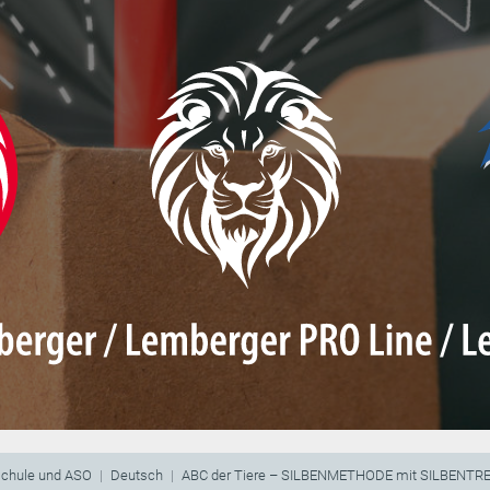
schule und ASO
Deutsch
ABC der Tiere – SILBENMETHODE mit SILBENT