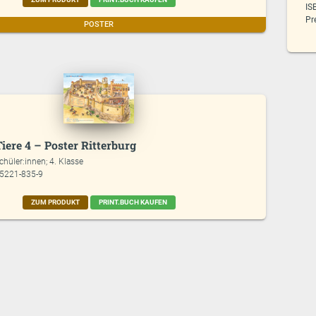
IS
Pr
POSTER
iere 4 – Poster Ritterburg
chüler:innen; 4. Klasse
85221-835-9
ZUM PRODUKT
PRINT.BUCH KAUFEN