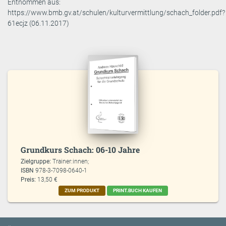
Entnommen aus:
https://www.bmb.gv.at/schulen/kulturvermittlung/schach_folder.pdf?
61ecjz (06.11.2017)
Grundkurs Schach: 06-10 Jahre
Zielgruppe:
Trainer:innen;
ISBN
978-3-7098-0640-1
Preis:
13,50 €
ZUM PRODUKT
PRINT.BUCH KAUFEN